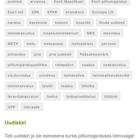
andmed
arvamus
Eesti Maaülikool
Eesti põllumajandus
Eesti toit
EPA
EPKK
eriolukord
Euroopa Liit
haridus
keskkond
kolumn
koostöö
liitude uudised
loomakasvatus
maaeluministeerium
MES
mesindus
METK
mets
metsandus
metsaühistu
persoon
piimandus
pria
pria uudised
Pääsukesemärk
põllumajanduspoliitika
rohepööre
seadus
seakasvatus
sisuturundus
sündmus
taimekaitse
taimekaitsevahendid
taimekasvatus
taluliit
teadus
tehnika
teraviljakasvatus
toetus
toiduainetööstus
tööjõud
ÜPP
ülevaade
Uudiskiri
Telli uudiskiri ja ole esimesena kursis põllumajanduses toimuvaga!