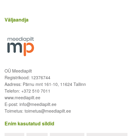
Väljaandja
OÜ Meediapilt
Registrikood: 12376744
Aadress: Pärnu mnt 161-10, 11624 Tallinn
Telefon: +372 510 7011
www.meediapilt.ee
E-post: info@meediapilt.ee
Toimetus: toimetus@meediapilt.ee
Enim kasutatud sildid