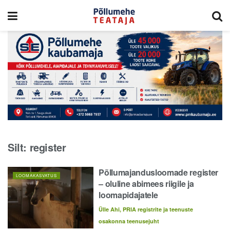
Silt:
register
Põllumajandusloomade register
LOOMAKASVATUS
– oluline abimees riigile ja
loomapidajatele
Ülle Ahi, PRIA registrite ja teenuste
osakonna teenusejuht