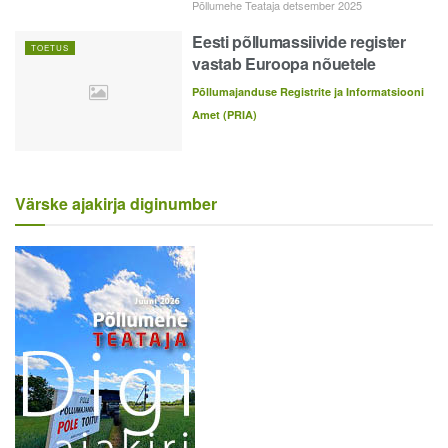
Põllumehe Teataja detsember 2025
Eesti põllumassiivide register
TOETUS
vastab Euroopa nõuetele
Põllumajanduse Registrite ja Informatsiooni
Amet (PRIA)
Värske ajakirja diginumber