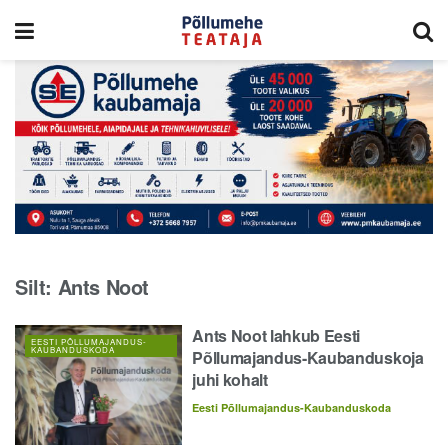
Silt:
Ants Noot
Ants Noot lahkub Eesti
EESTI PÕLLUMAJANDUS-
KAUBANDUSKODA
Põllumajandus-Kaubanduskoja
juhi kohalt
Eesti Põllumajandus-Kaubanduskoda