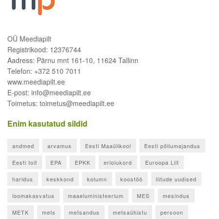
OÜ Meediapilt
Registrikood: 12376744
Aadress: Pärnu mnt 161-10, 11624 Tallinn
Telefon: +372 510 7011
www.meediapilt.ee
E-post: info@meediapilt.ee
Toimetus: toimetus@meediapilt.ee
Enim kasutatud sildid
andmed
arvamus
Eesti Maaülikool
Eesti põllumajandus
Eesti toit
EPA
EPKK
eriolukord
Euroopa Liit
haridus
keskkond
kolumn
koostöö
liitude uudised
loomakasvatus
maaeluministeerium
MES
mesindus
METK
mets
metsandus
metsaühistu
persoon