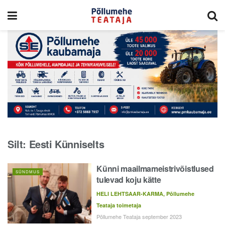
Silt:
Eesti Künniselts
Künni maailmameistrivõistlused
SÜNDMUS
tulevad koju kätte
HELI LEHTSAAR-KARMA, Põllumehe
Teataja toimetaja
Põllumehe Teataja september 2023