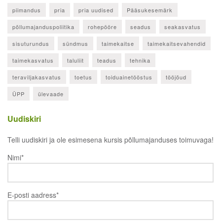
piimandus
pria
pria uudised
Pääsukesemärk
põllumajanduspoliitika
rohepööre
seadus
seakasvatus
sisuturundus
sündmus
taimekaitse
taimekaitsevahendid
taimekasvatus
taluliit
teadus
tehnika
teraviljakasvatus
toetus
toiduainetööstus
tööjõud
ÜPP
ülevaade
Uudiskiri
Telli uudiskiri ja ole esimesena kursis põllumajanduses toimuvaga!
Nimi*
E-posti aadress*