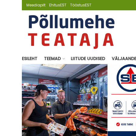
Meediapilt
EhitusEST
TööstusEST
ESILEHT
TEEMAD
LIITUDE UUDISED
VÄLJAAND