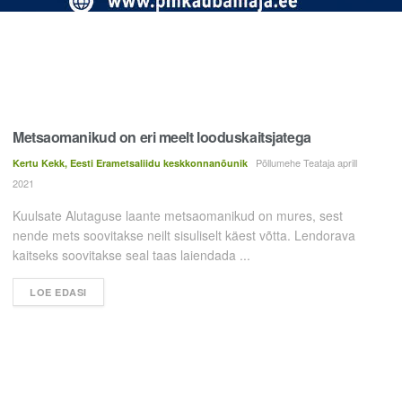
Metsaomanikud on eri meelt looduskaitsjatega
Põllumehe Teataja aprill
Kertu Kekk, Eesti Erametsaliidu keskkonnanõunik
2021
Kuulsate Alutaguse laante metsaomanikud on mures, sest
nende mets soovitakse neilt sisuliselt käest võtta. Lend­orava
kaitseks soovitakse seal taas laiendada ...
LOE EDASI