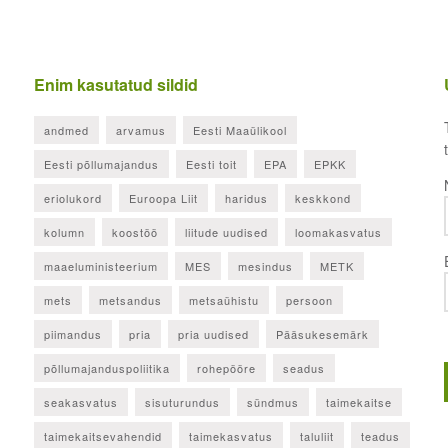
Enim kasutatud sildid
andmed
arvamus
Eesti Maaülikool
Eesti põllumajandus
Eesti toit
EPA
EPKK
eriolukord
Euroopa Liit
haridus
keskkond
kolumn
koostöö
liitude uudised
loomakasvatus
maaeluministeerium
MES
mesindus
METK
mets
metsandus
metsaühistu
persoon
piimandus
pria
pria uudised
Pääsukesemärk
põllumajanduspoliitika
rohepööre
seadus
seakasvatus
sisuturundus
sündmus
taimekaitse
taimekaitsevahendid
taimekasvatus
taluliit
teadus