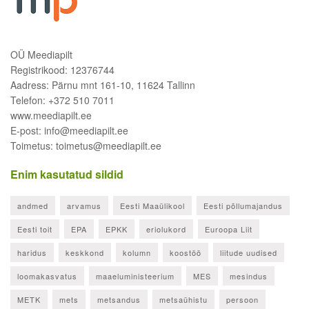
OÜ Meediapilt
Registrikood: 12376744
Aadress: Pärnu mnt 161-10, 11624 Tallinn
Telefon: +372 510 7011
www.meediapilt.ee
E-post: info@meediapilt.ee
Toimetus: toimetus@meediapilt.ee
Enim kasutatud sildid
andmed
arvamus
Eesti Maaülikool
Eesti põllumajandus
Eesti toit
EPA
EPKK
eriolukord
Euroopa Liit
haridus
keskkond
kolumn
koostöö
liitude uudised
loomakasvatus
maaeluministeerium
MES
mesindus
METK
mets
metsandus
metsaühistu
persoon