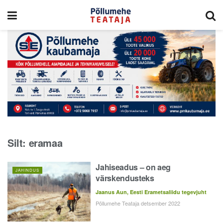
Silt:
eramaa
Jahiseadus – on aeg
JAHINDUS
värskendusteks
Jaanus Aun, Eesti Erametsaliidu tegevjuht
Põllumehe Teataja detsember 2022