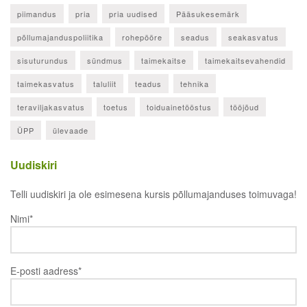
piimandus
pria
pria uudised
Pääsukesemärk
põllumajanduspoliitika
rohepööre
seadus
seakasvatus
sisuturundus
sündmus
taimekaitse
taimekaitsevahendid
taimekasvatus
taluliit
teadus
tehnika
teraviljakasvatus
toetus
toiduainetööstus
tööjõud
ÜPP
ülevaade
Uudiskiri
Telli uudiskiri ja ole esimesena kursis põllumajanduses toimuvaga!
Nimi*
E-posti aadress*