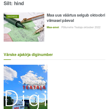
Silt:
hind
Maa uus väärtus selgub oktoobri
ANDMED
viimasel päeval
Põllumehe Teataja oktoober 2022
Maa-amet
Värske ajakirja diginumber