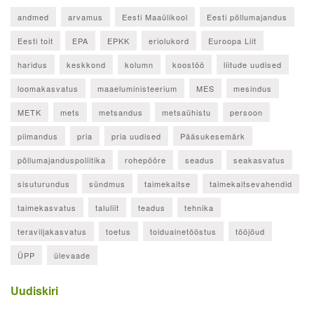
andmed
arvamus
Eesti Maaülikool
Eesti põllumajandus
Eesti toit
EPA
EPKK
eriolukord
Euroopa Liit
haridus
keskkond
kolumn
koostöö
liitude uudised
loomakasvatus
maaeluministeerium
MES
mesindus
METK
mets
metsandus
metsaühistu
persoon
piimandus
pria
pria uudised
Pääsukesemärk
põllumajanduspoliitika
rohepööre
seadus
seakasvatus
sisuturundus
sündmus
taimekaitse
taimekaitsevahendid
taimekasvatus
taluliit
teadus
tehnika
teraviljakasvatus
toetus
toiduainetööstus
tööjõud
ÜPP
ülevaade
Uudiskiri