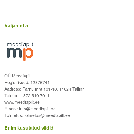
Väljaandja
OÜ Meediapilt
Registrikood: 12376744
Aadress: Pärnu mnt 161-10, 11624 Tallinn
Telefon: +372 510 7011
www.meediapilt.ee
E-post: info@meediapilt.ee
Toimetus: toimetus@meediapilt.ee
Enim kasutatud sildid