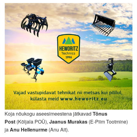
Koja nõukogu aseesimeestena jätkavad
Tõnus
Post
(Kõljala POÜ),
Jaanus Murakas
(E-Piim Tootmine)
ja
Anu Hellenurme
(Anu Ait).