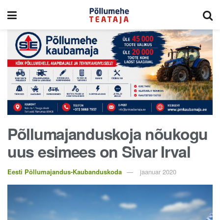
Põllumajanduskoja nõukogu
uus esimees on Sivar Irval
Eesti Põllumajandus-Kaubanduskoda
jaanuar 2020