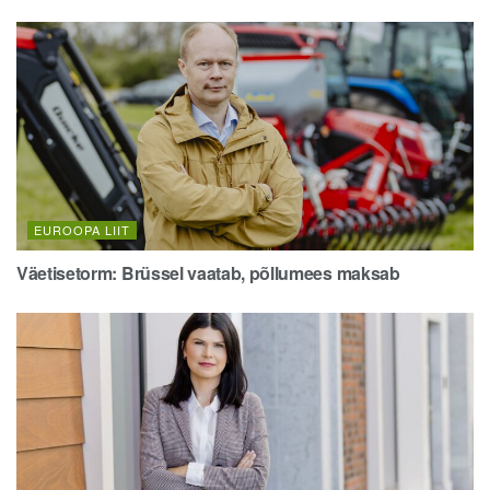
EUROOPA LIIT
Väetisetorm: Brüssel vaatab, põllumees maksab