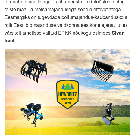
tarneahela osalistega – põllumeeste, toidutööstuste ning
teiste maa- ja metsamajandusega seotud ettevõtjatega.
Eesmärgiks on tugevdada põllumajandus-kaubanduskoja
rolli Eesti biomajanduse valdkonna eestkõnelejana,“ ütles
värskelt ametisse valitud EPKK nõukogu esimees
Sivar
Irval.