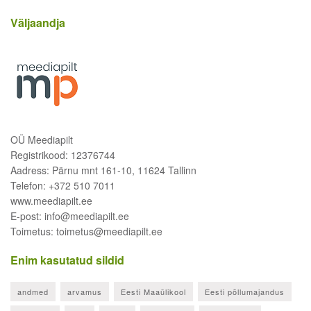
Väljaandja
OÜ Meediapilt
Registrikood: 12376744
Aadress: Pärnu mnt 161-10, 11624 Tallinn
Telefon: +372 510 7011
www.meediapilt.ee
E-post: info@meediapilt.ee
Toimetus: toimetus@meediapilt.ee
Enim kasutatud sildid
andmed
arvamus
Eesti Maaülikool
Eesti põllumajandus