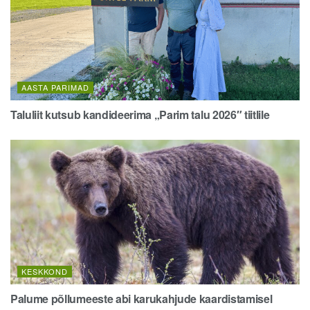
AASTA PARIMAD
Taluliit kutsub kandideerima „Parim talu 2026″ tiitlile
KESKKOND
Palume põllumeeste abi karukahjude kaardistamisel