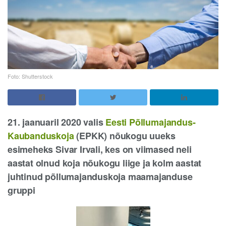
Foto: Shutterstock
21. jaanuaril 2020
valis
Eesti Põllumajandus-
Kaubanduskoja
(EPKK) nõukogu uueks
esimeheks Sivar Irvali, kes on viimased neli
aastat olnud koja nõukogu liige ja kolm aastat
juhtinud põllumajanduskoja maamajanduse
gruppi