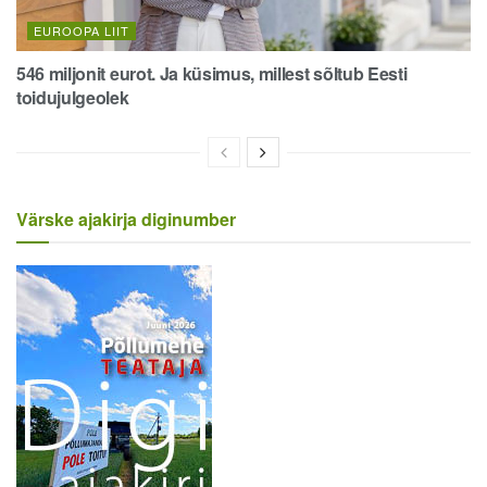
EUROOPA LIIT
546 miljonit eurot. Ja küsimus, millest sõltub Eesti
toidujulgeolek
Värske ajakirja diginumber