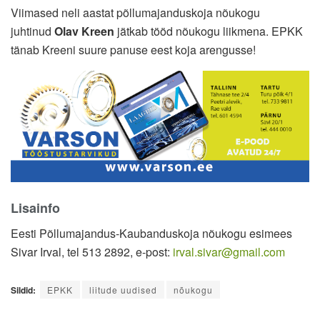
Viimased neli aastat põllumajanduskoja nõukogu
juhtinud
Olav Kreen
jätkab tööd nõukogu liikmena. EPKK
tänab Kreeni suure panuse eest koja arengusse!
Lisainfo
Eesti Põllumajandus-Kaubanduskoja nõukogu esimees
Sivar Irval, tel 513 2892, e-post:
irval.sivar@gmail.com
Sildid:
EPKK
liitude uudised
nõukogu