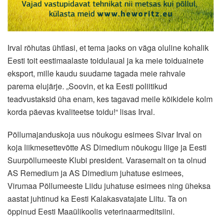
Irval rõhutas ühtlasi, et tema jaoks on väga oluline kohalik
Eesti toit eestimaalaste toidulaual ja ka meie toiduainete
eksport, mille kaudu suudame tagada meie rahvale
parema elujärje. „Soovin, et ka Eesti poliitikud
teadvustaksid üha enam, kes tagavad meile kõikidele kolm
korda päevas kvaliteetse toidu!“ lisas Irval.
Põllumajanduskoja uus nõukogu esimees Sivar Irval on
koja liikmesettevõtte AS Dimedium nõukogu liige ja Eesti
Suurpõllumeeste Klubi president. Varasemalt on ta olnud
AS Remedium ja AS Dimedium juhatuse esimees,
Virumaa Põllumeeste Liidu juhatuse esimees ning üheksa
aastat juhtinud ka Eesti Kalakasvatajate Liitu. Ta on
õppinud Eesti Maaülikoolis veterinaarmeditsiini.