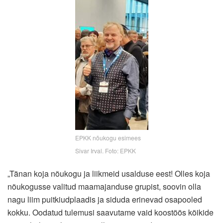
EPKK nõukogu esimees
Sivar Irval. Foto: EPKK
„Tänan koja nõukogu ja liikmeid usalduse eest! Olles koja
nõukogusse valitud maamajanduse grupist, soovin olla
nagu liim puitkiudplaadis ja siduda erinevad osapooled
kokku. Oodatud tulemusi saavutame vaid koostöös kõikide