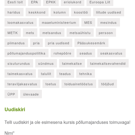
Eesti toit
EPA
EPKK
eriolukord
Euroopa Liit
haridus
keskkond
kolumn
koostöö
liitude uudised
loomakasvatus
maaeluministeerium
MES
mesindus
METK
mets
metsandus
metsaühistu
persoon
piimandus
pria
pria uudised
Pääsukesemärk
põllumajanduspoliitika
rohepööre
seadus
seakasvatus
sisuturundus
sündmus
taimekaitse
taimekaitsevahendid
taimekasvatus
taluliit
teadus
tehnika
teraviljakasvatus
toetus
toiduainetööstus
tööjõud
ÜPP
ülevaade
Uudiskiri
Telli uudiskiri ja ole esimesena kursis põllumajanduses toimuvaga!
Nimi*