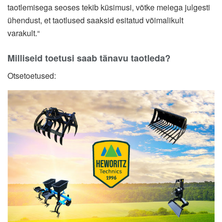
taotlemisega seoses tekib küsimusi, võtke meiega julgesti
ühendust, et taotlused saaksid esitatud võimalikult
varakult.“
Milliseid toetusi saab tänavu taotleda?
Otsetoetused: