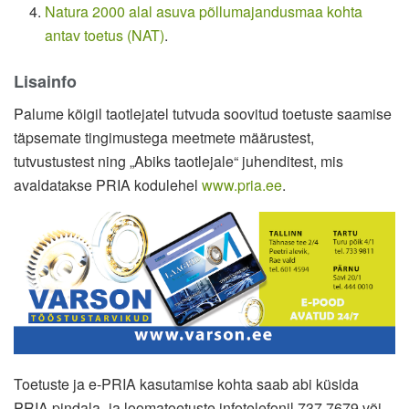
Natura 2000 alal asuva põllumajandusmaa kohta
antav toetus (NAT)
.
Lisainfo
Palume kõigil taotlejatel tutvuda soovitud toetuste saamise
täpsemate tingimustega meetmete määrustest,
tutvustustest ning „Abiks taotlejale“ juhenditest, mis
avaldatakse PRIA kodulehel
www.pria.ee
.
Toetuste ja e-PRIA kasutamise kohta saab abi küsida
PRIA pindala- ja loomatoetuste infotelefonil 737 7679 või