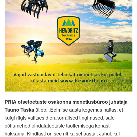
PRIA otsetoetuste osakonna menetlusbüroo juhataja
Tauno Taska
ütleb: „Eelmise aasta kogemus näitas, et
kuigi riigis valitsesid erakorralised tingimused, said
põllumehed pindalatoetuste taotlemisega kenasti
hakkama. Kindlasti on see nii ka sel aastal. Juhul, kui