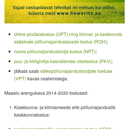
ühtne pindalatoetus (ÜPT) ning kliimat- ja keskkonda
säästvate põllumajandustavade toetus (ROH)
;
noore põllumajandustootja toetus (NPT)
;
puu- ja köögivilja kasvatamise otsetoetus (PKV)
;
jätkata saab
väikepõllumajandustootjate toetuse
(VPT)
kavas osalemisega.
Maaelu arengukava 2014-2020 toetused:
Keskkonna- ja kliimameede ehk põllumajanduslik
keskkonnatoetus: