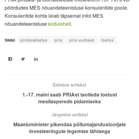
pöördudes MES nõuandeteenistuse konsulentide poole.
Konsulentide kohta leiab täpsemat infot MES
nõuandeteenistuse
kodulehelt
.
Sildid:
pindalatoetus
pria
pria uudised
toetus
Eelmine artikkel
1.-17. maini saab PRIAst taotleda toetust
mesilasperede pidamiseks
Järgmine artikkel
Maaeluminister pikendas põllumajandustootjate
investeeringute tegemise tähtaega