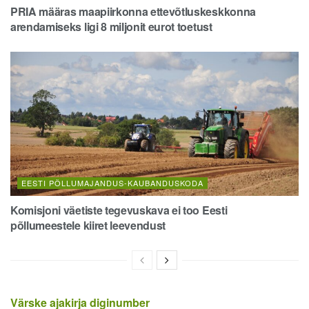
PRIA määras maapiirkonna ettevõtluskeskkonna
arendamiseks ligi 8 miljonit eurot toetust
EESTI PÕLLUMAJANDUS-KAUBANDUSKODA
Komisjoni väetiste tegevuskava ei too Eesti
põllumeestele kiiret leevendust
Värske ajakirja diginumber