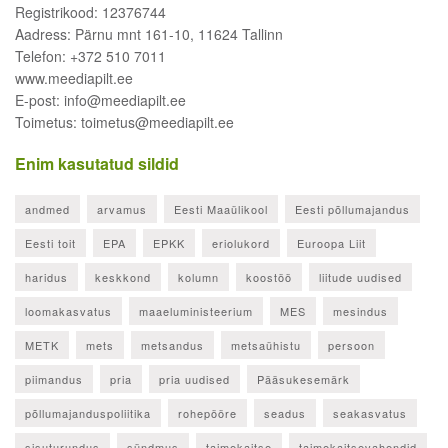
Registrikood: 12376744
Aadress: Pärnu mnt 161-10, 11624 Tallinn
Telefon: +372 510 7011
www.meediapilt.ee
E-post: info@meediapilt.ee
Toimetus: toimetus@meediapilt.ee
Enim kasutatud sildid
andmed
arvamus
Eesti Maaülikool
Eesti põllumajandus
Eesti toit
EPA
EPKK
eriolukord
Euroopa Liit
haridus
keskkond
kolumn
koostöö
liitude uudised
loomakasvatus
maaeluministeerium
MES
mesindus
METK
mets
metsandus
metsaühistu
persoon
piimandus
pria
pria uudised
Pääsukesemärk
põllumajanduspoliitika
rohepööre
seadus
seakasvatus
sisuturundus
sündmus
taimekaitse
taimekaitsevahendid