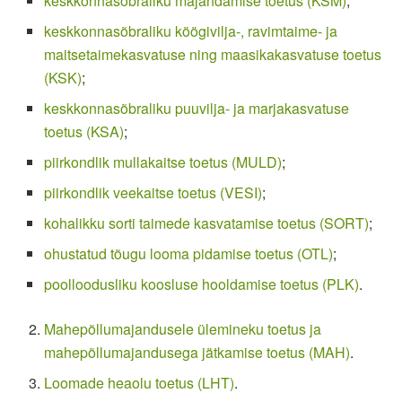
keskkonnasõbraliku majandamise toetus (KSM)
;
keskkonnasõbraliku köögivilja-, ravimtaime- ja
maitsetaimekasvatuse ning maasikakasvatuse toetus
(KSK)
;
keskkonnasõbraliku puuvilja- ja marjakasvatuse
toetus (KSA)
;
piirkondlik mullakaitse toetus (MULD)
;
piirkondlik veekaitse toetus (VESI)
;
kohalikku sorti taimede kasvatamise toetus (SORT)
;
ohustatud tõugu looma pidamise toetus (OTL)
;
poolloodusliku koosluse hooldamise toetus (PLK)
.
Mahepõllumajandusele ülemineku toetus ja
mahepõllumajandusega jätkamise toetus (MAH)
.
Loomade heaolu toetus (LHT)
.