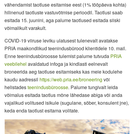
vähendamist taotluse esitamise eest (1% tööpäeva kohta)
hilinenud taotluste vastuvõtmise perioodil. Taotlusi saab
esitada 15. juunini, aga palume taotlused esitada siiski
võimalikult varakult.
COVID-19 viiruse leviku ulatusest tulenevalt avatakse
PRIA maakondlikud teenindusbürood klientidele 10. mail.
Enne teenindusbüroosse tulemist palume tutvuda
PRIA
veebilehel
avaldatud infoga ja kindlasti eelnevalt
broneerida aeg taotluse esitamiseks kas meie kodulehe
kaudu aadressil
https://web.pria.ee/broneering
või
helistades
teenindusbüroosse
. Palume tungivalt leida
võimalus esitada taotlus mõne lähedase abiga või anda
vajalikud volitused isikule (sugulane, sõber, konsulent jne),
keda enda taotlust esitama volitate.