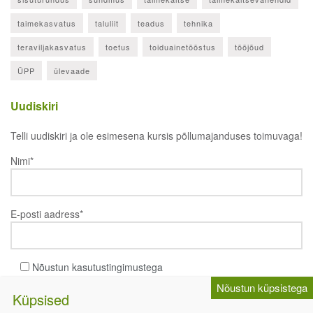
taimekasvatus
taluliit
teadus
tehnika
teraviljakasvatus
toetus
toiduainetööstus
tööjõud
ÜPP
ülevaade
Uudiskiri
Telli uudiskiri ja ole esimesena kursis põllumajanduses toimuvaga!
Nimi*
E-posti aadress*
Nõustun kasutustingimustega