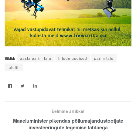
Sildid:
aasta parim talu
liitude uudised
parim talu
taluliit
Eelmine artikkel
Maaeluminister pikendas põllumajandustootjate
investeeringute tegemise tähtaega