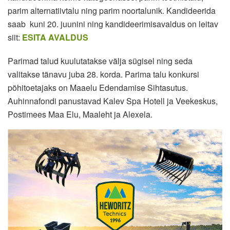
parim alternatiivtalu ning parim noortalunik. Kandideerida
saab kuni 20. juunini ning kandideerimisavaldus on leitav
siit:
ESITA AVALDUS
Parimad talud kuulutatakse välja sügisel ning seda
valitakse tänavu juba 28. korda. Parima talu konkursi
põhitoetajaks on Maaelu Edendamise Sihtasutus.
Auhinnafondi panustavad Kalev Spa Hotell ja Veekeskus,
Postimees Maa Elu, Maaleht ja Alexela.