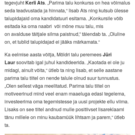
tegevjuht
Kerli Ats
. „Parima talu konkurss on hea võimalus
seda teadvustada ja hinnata,“ lisab Ats ning kutsub ülesse
talupidajaid oma kandidatuuri esitama. „Konkursile võib
esitada ka oma naabri või mõne muu talu, mis
on avalduse täitjale silma paistnud,” täiendab ta. „Oluline
on, et tublid talupidajad ei jääks märkamata.“
Ka eelmise aasta võitja, Möldri talu peremees
Jüri
Laur
soovitab igal juhul kandideerida. „Kaotada ei ole ju
midagi, ainult võita,“ ütleb ta ning lisab, et selle aastane
parima talu tiitel on nende talule olnud suur tunnustus.
„Olen sellest väga meelitatud. Parima talu tiitel on
motiveerinud mind veel enam maaeluga edasi tegelema,
investeerima oma tegemistesse ja uusi projekte ellu viima.
Lisaks on see tiitel andnud mulle positiivset lisareklaami
tänu millele on minu kaubamüük lihtsam ja parem,“ ütleb
ta.