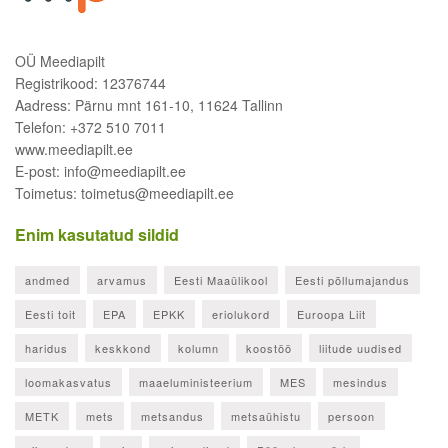
OÜ Meediapilt
Registrikood: 12376744
Aadress: Pärnu mnt 161-10, 11624 Tallinn
Telefon: +372 510 7011
www.meediapilt.ee
E-post: info@meediapilt.ee
Toimetus: toimetus@meediapilt.ee
Enim kasutatud sildid
andmed
arvamus
Eesti Maaülikool
Eesti põllumajandus
Eesti toit
EPA
EPKK
eriolukord
Euroopa Liit
haridus
keskkond
kolumn
koostöö
liitude uudised
loomakasvatus
maaeluministeerium
MES
mesindus
METK
mets
metsandus
metsaühistu
persoon