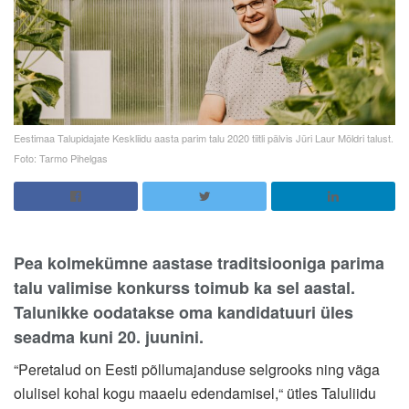
Eestimaa Talupidajate Keskliidu aasta parim talu 2020 tiitli pälvis Jüri Laur Möldri talust.
Foto: Tarmo Pihelgas
Pea kolmekümne aastase traditsiooniga parima
talu valimise konkurss toimub ka sel aastal.
Talunikke oodatakse oma kandidatuuri üles
seadma kuni 20. juunini.
“Peretalud on Eesti põllumajanduse selgrooks ning väga
olulisel kohal kogu maaelu edendamisel,“ ütles Taluliidu