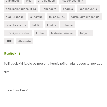
piimandus
pria
pria uudised
Pääsukesemärk
põllumajanduspoliitika
rohepööre
seadus
seakasvatus
sisuturundus
sündmus
taimekaitse
taimekaitsevahendid
taimekasvatus
taluliit
teadus
tehnika
teraviljakasvatus
toetus
toiduainetööstus
tööjõud
ÜPP
ülevaade
Uudiskiri
Telli uudiskiri ja ole esimesena kursis põllumajanduses toimuvaga!
Nimi*
E-posti aadress*