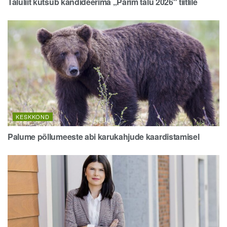
Taluliit kutsub kandideerima „Parim talu 2026″ tiitlile
KESKKOND
Palume põllumeeste abi karukahjude kaardistamisel