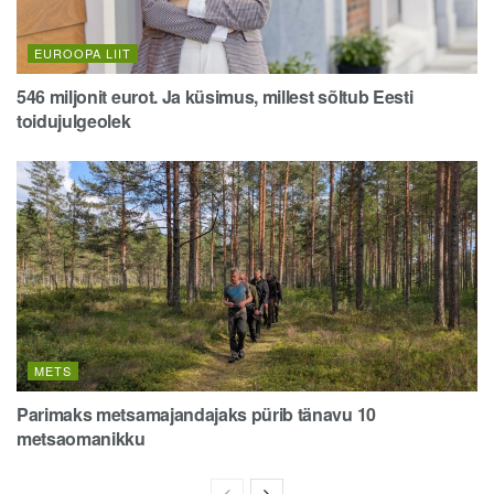
EUROOPA LIIT
546 miljonit eurot. Ja küsimus, millest sõltub Eesti
toidujulgeolek
METS
Parimaks metsamajandajaks pürib tänavu 10
metsaomanikku