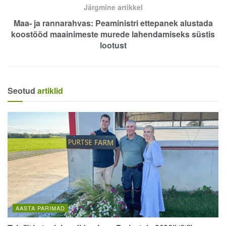
Järgmine artikkel
Maa- ja rannarahvas: Peaministri ettepanek alustada
koostööd maainimeste murede lahendamiseks süstis
lootust
Seotud
artiklid
AASTA PARIMAD