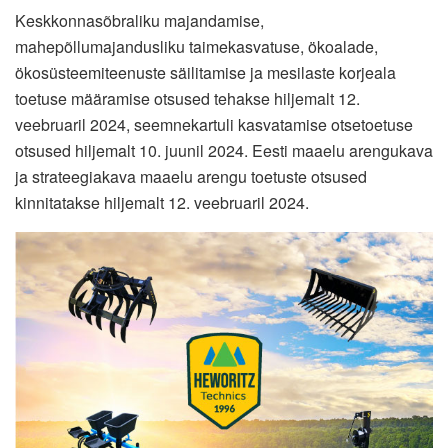
Keskkonnasõbraliku majandamise,
mahepõllumajandusliku taimekasvatuse, ökoalade,
ökosüsteemiteenuste säilitamise ja mesilaste korjeala
toetuse määramise otsused tehakse hiljemalt 12.
veebruaril 2024, seemnekartuli kasvatamise otsetoetuse
otsused hiljemalt 10. juunil 2024. Eesti maaelu arengukava
ja strateegiakava maaelu arengu toetuste otsused
kinnitatakse hiljemalt 12. veebruaril 2024.