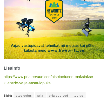
Lisainfo
https://www.pria.ee/uudised/otsetoetused-makstakse-
klientide-valja-aasta-lopuks
Sildid:
otsetoetus
pria
pria uudised
toetus