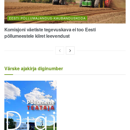
EESTI PÕLLUMAJANDUS-KAUBANDUSKODA
Komisjoni väetiste tegevuskava ei too Eesti
põllumeestele kiiret leevendust
Värske ajakirja diginumber