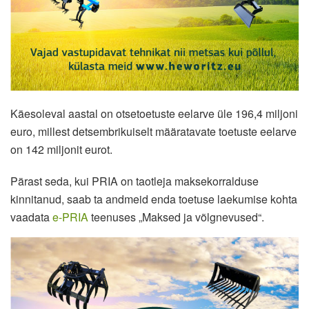
Käesoleval aastal on otsetoetuste eelarve üle 196,4 miljoni
euro, millest detsembrikuiselt määratavate toetuste eelarve
on 142 miljonit eurot.
Pärast seda, kui PRIA on taotleja maksekorralduse
kinnitanud, saab ta andmeid enda toetuse laekumise kohta
vaadata
e-PRIA
teenuses „Maksed ja võlgnevused“.