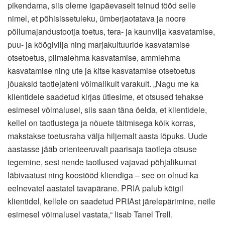
pikendama, siis oleme igapäevaselt teinud tööd selle
nimel, et põhisissetuleku, ümberjaotatava ja noore
põllumajandustootja toetus, tera- ja kaunvilja kasvatamise,
puu- ja köögivilja ning marjakultuuride kasvatamise
otsetoetus, piimalehma kasvatamise, ammlehma
kasvatamise ning ute ja kitse kasvatamise otsetoetus
jõuaksid taotlejateni võimalikult varakult. „Nagu me ka
klientidele saadetud kirjas ütlesime, et otsused tehakse
esimesel võimalusel, siis saan täna öelda, et klientidele,
kellel on taotlustega ja nõuete täitmisega kõik korras,
makstakse toetusraha välja hiljemalt aasta lõpuks. Uude
aastasse jääb orienteeruvalt paarisaja taotleja otsuse
tegemine, sest nende taotlused vajavad põhjalikumat
läbivaatust ning koostööd kliendiga – see on olnud ka
eelnevatel aastatel tavapärane. PRIA palub kõigil
klientidel, kellele on saadetud PRIAst järelepärimine, neile
esimesel võimalusel vastata,“ lisab Tanel Trell.