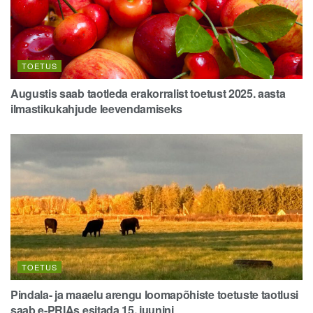
TOETUS
Augustis saab taotleda erakorralist toetust 2025. aasta
ilmastikukahjude leevendamiseks
TOETUS
Pindala- ja maaelu arengu loomapõhiste toetuste taotlusi
saab e-PRIAs esitada 15. juunini