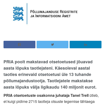
PRIA poolt makstavad otsetoetused jõuavad
aasta lõpuks taotlejateni. Käesoleval aastal
taotles erinevaid otsetoetusi üle 13 tuhande
põllumajandustootja. Taotlejatele makstakse
aasta lõpuks välja ligikaudu 140 miljonit eurot.
PRIA otsetoetuste osakonna juhataja Tanel Trell
ütleb,
et kuigi pidime 2715 taotleja otsuste tegemise tähtaega