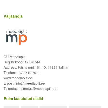
Väljaandja
OÜ Meediapilt
Registrikood: 12376744
Aadress: Pärnu mnt 161-10, 11624 Tallinn
Telefon: +372 510 7011
www.meediapilt.ee
E-post: info@meediapilt.ee
Toimetus: toimetus@meediapilt.ee
Enim kasutatud sildid