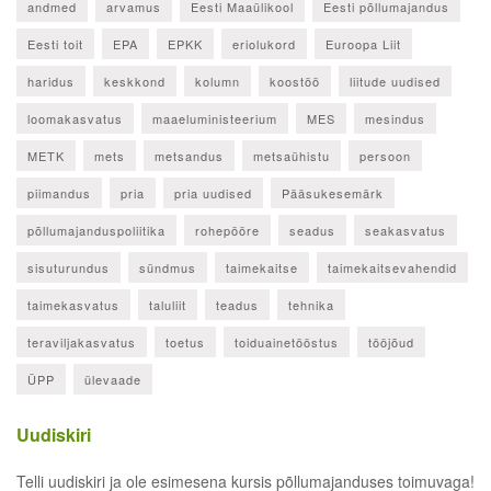
andmed
arvamus
Eesti Maaülikool
Eesti põllumajandus
Eesti toit
EPA
EPKK
eriolukord
Euroopa Liit
haridus
keskkond
kolumn
koostöö
liitude uudised
loomakasvatus
maaeluministeerium
MES
mesindus
METK
mets
metsandus
metsaühistu
persoon
piimandus
pria
pria uudised
Pääsukesemärk
põllumajanduspoliitika
rohepööre
seadus
seakasvatus
sisuturundus
sündmus
taimekaitse
taimekaitsevahendid
taimekasvatus
taluliit
teadus
tehnika
teraviljakasvatus
toetus
toiduainetööstus
tööjõud
ÜPP
ülevaade
Uudiskiri
Telli uudiskiri ja ole esimesena kursis põllumajanduses toimuvaga!