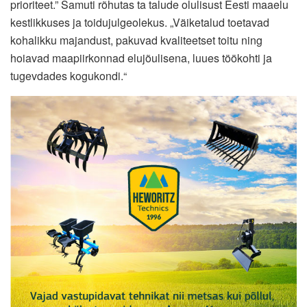
prioriteet.” Samuti rõhutas ta talude olulisust Eesti maaelu
kestlikkuses ja toidujulgeolekus. „Väiketalud toetavad
kohalikku majandust, pakuvad kvaliteetset toitu ning
hoiavad maapiirkonnad elujõulisena, luues töökohti ja
tugevdades kogukondi.“