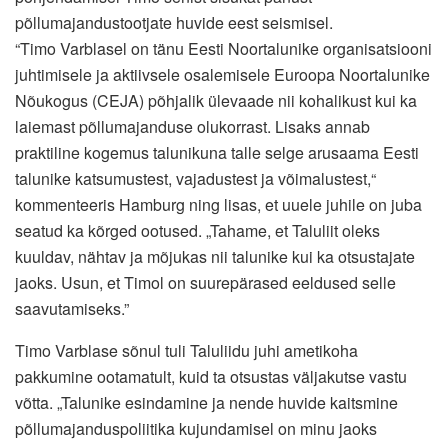
põllumajandustootjate huvide eest seismisel.
“Timo Varblasel on tänu Eesti Noortalunike organisatsiooni
juhtimisele ja aktiivsele osalemisele Euroopa Noortalunike
Nõukogus (CEJA) põhjalik ülevaade nii kohalikust kui ka
laiemast põllumajanduse olukorrast. Lisaks annab
praktiline kogemus talunikuna talle selge arusaama Eesti
talunike katsumustest, vajadustest ja võimalustest,“
kommenteeris Hamburg ning lisas, et uuele juhile on juba
seatud ka kõrged ootused. „Tahame, et Taluliit oleks
kuuldav, nähtav ja mõjukas nii talunike kui ka otsustajate
jaoks. Usun, et Timol on suurepärased eeldused selle
saavutamiseks.”
Timo Varblase sõnul tuli Taluliidu juhi ametikoha
pakkumine ootamatult, kuid ta otsustas väljakutse vastu
võtta. „Talunike esindamine ja nende huvide kaitsmine
põllumajanduspoliitika kujundamisel on minu jaoks