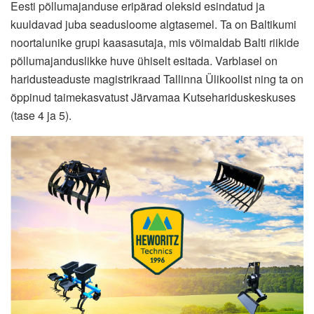
Eesti põllumajanduse eripärad oleksid esindatud ja
kuuldavad juba seadusloome algtasemel. Ta on Baltikumi
noortalunike grupi kaasasutaja, mis võimaldab Balti riikide
põllumajanduslikke huve ühiselt esitada. Varblasel on
haridusteaduste magistrikraad Tallinna Ülikoolist ning ta on
õppinud taimekasvatust Järvamaa Kutsehariduskeskuses
(tase 4 ja 5).