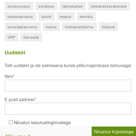
sisuturundus
sündmus
taimekaitse
taimekaitsevahendid
taimekasvatus
taluliit
teadus
tehnika
teraviljakasvatus
toetus
toiduainetööstus
tööjõud
ÜPP
ülevaade
Uudiskiri
Telli uudiskiri ja ole esimesena kursis põllumajanduses toimuvaga!
Nimi*
E-posti aadress*
Nõustun kasutustingimustega