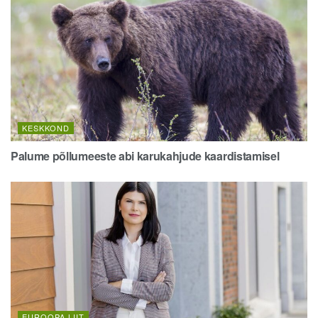
KESKKOND
Palume põllumeeste abi karukahjude kaardistamisel
EUROOPA LIIT