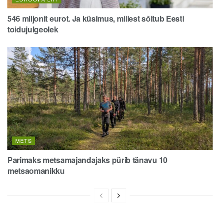
546 miljonit eurot. Ja küsimus, millest sõltub Eesti
toidujulgeolek
METS
Parimaks metsamajandajaks pürib tänavu 10
metsaomanikku