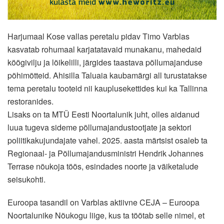
Harjumaal Kose vallas peretalu pidav Timo Varblas
kasvatab rohumaal karjatatavaid munakanu, mahedaid
köögivilju ja lõikelilli, järgides taastava põllumajanduse
põhimõtteid. Ahisilla Taluaia kaubamärgi all turustatakse
tema peretalu tooteid nii kauplusekettides kui ka Tallinna
restoranides.
Lisaks on ta MTÜ Eesti Noortalunik juht, olles aidanud
luua tugeva sideme põllumajandustootjate ja sektori
poliitikakujundajate vahel. 2025. aasta märtsist osaleb ta
Regionaal- ja Põllumajandusministri Hendrik Johannes
Terrase nõukoja töös, esindades noorte ja väiketalude
seisukohti.
Euroopa tasandil on Varblas aktiivne CEJA – Euroopa
Noortalunike Nõukogu liige, kus ta töötab selle nimel, et