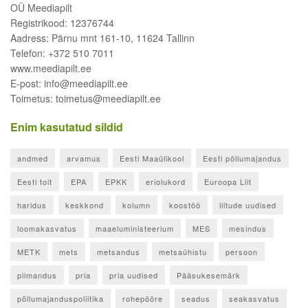
OÜ Meediapilt
Registrikood: 12376744
Aadress: Pärnu mnt 161-10, 11624 Tallinn
Telefon: +372 510 7011
www.meediapilt.ee
E-post: info@meediapilt.ee
Toimetus: toimetus@meediapilt.ee
Enim kasutatud sildid
andmed
arvamus
Eesti Maaülikool
Eesti põllumajandus
Eesti toit
EPA
EPKK
eriolukord
Euroopa Liit
haridus
keskkond
kolumn
koostöö
liitude uudised
loomakasvatus
maaeluministeerium
MES
mesindus
METK
mets
metsandus
metsaühistu
persoon
piimandus
pria
pria uudised
Pääsukesemärk
põllumajanduspoliitika
rohepööre
seadus
seakasvatus