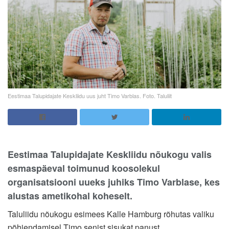
Eestimaa Talupidajate Keskliidu uus juht Timo Varblas. Foto. Taluliit
Eestimaa Talupidajate Keskliidu nõukogu valis
esmaspäeval toimunud koosolekul
organisatsiooni uueks juhiks Timo Varblase, kes
alustas ametikohal koheselt.
Taluliidu nõukogu esimees Kalle Hamburg rõhutas valiku
põhjendamisel Timo senist sisukat panust