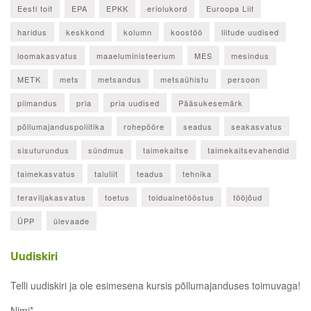
Eesti toit
EPA
EPKK
eriolukord
Euroopa Liit
haridus
keskkond
kolumn
koostöö
liitude uudised
loomakasvatus
maaeluministeerium
MES
mesindus
METK
mets
metsandus
metsaühistu
persoon
piimandus
pria
pria uudised
Pääsukesemärk
põllumajanduspoliitika
rohepööre
seadus
seakasvatus
sisuturundus
sündmus
taimekaitse
taimekaitsevahendid
taimekasvatus
taluliit
teadus
tehnika
teraviljakasvatus
toetus
toiduainetööstus
tööjõud
ÜPP
ülevaade
Uudiskiri
Telli uudiskiri ja ole esimesena kursis põllumajanduses toimuvaga!
Nimi*