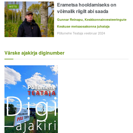
Erametsa hooldamiseks on
METS
võimalik riigilt abi saada
Gunnar Reinapu, Keskkonnainvesteeringute
Keskuse metsaosakonna juhataja
Põllumehe Teataja veebruar 2024
Värske ajakirja diginumber