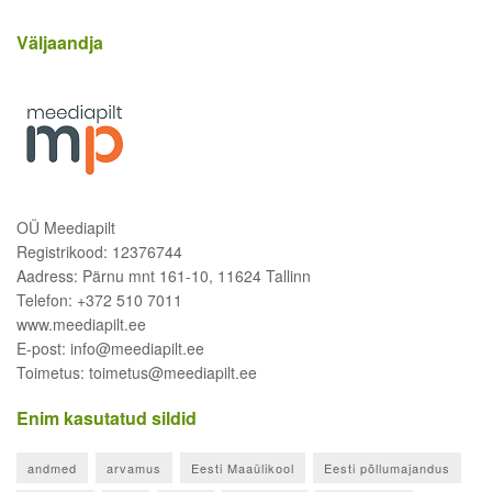
Väljaandja
OÜ Meediapilt
Registrikood: 12376744
Aadress: Pärnu mnt 161-10, 11624 Tallinn
Telefon: +372 510 7011
www.meediapilt.ee
E-post: info@meediapilt.ee
Toimetus: toimetus@meediapilt.ee
Enim kasutatud sildid
andmed
arvamus
Eesti Maaülikool
Eesti põllumajandus