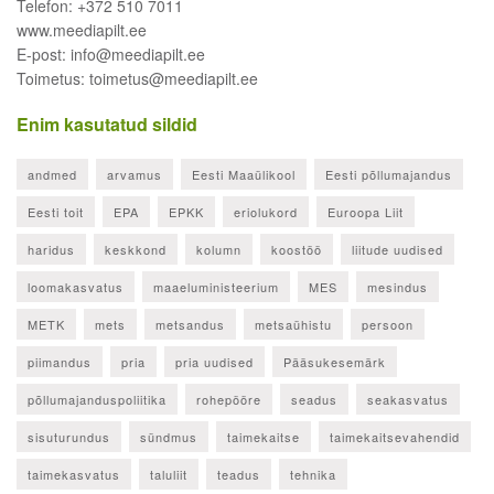
Telefon: +372 510 7011
www.meediapilt.ee
E-post: info@meediapilt.ee
Toimetus: toimetus@meediapilt.ee
Enim kasutatud sildid
andmed
arvamus
Eesti Maaülikool
Eesti põllumajandus
Eesti toit
EPA
EPKK
eriolukord
Euroopa Liit
haridus
keskkond
kolumn
koostöö
liitude uudised
loomakasvatus
maaeluministeerium
MES
mesindus
METK
mets
metsandus
metsaühistu
persoon
piimandus
pria
pria uudised
Pääsukesemärk
põllumajanduspoliitika
rohepööre
seadus
seakasvatus
sisuturundus
sündmus
taimekaitse
taimekaitsevahendid
taimekasvatus
taluliit
teadus
tehnika