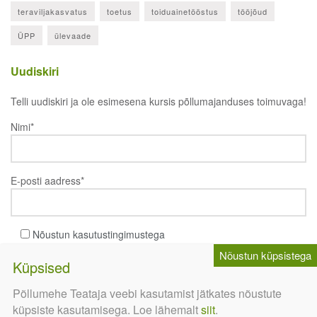
teraviljakasvatus
toetus
toiduainetööstus
tööjõud
ÜPP
ülevaade
Uudiskiri
Telli uudiskiri ja ole esimesena kursis põllumajanduses toimuvaga!
Nimi*
E-posti aadress*
Nõustun kasutustingimustega
Põllumehe Teataja veebi kasutamist jätkates nõustute
küpsiste kasutamisega. Loe lähemalt
siit
.