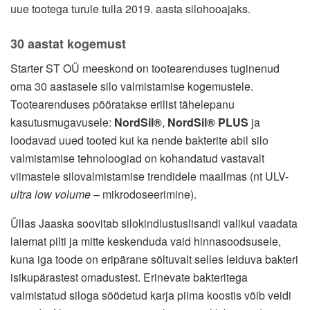
uue tootega turule tulla 2019. aasta silohooajaks.
30 aastat kogemust
Starter ST OÜ meeskond on tootearenduses tuginenud
oma 30 aastasele silo valmistamise kogemustele.
Tootearenduses pööratakse erilist tähelepanu
kasutusmugavusele:
NordSil®
,
NordSil®
PLUS
ja
loodavad uued tooted kui ka nende bakterite abil silo
valmistamise tehnoloogiad on kohandatud vastavalt
viimastele silovalmistamise trendidele maailmas (nt ULV-
ultra low volume
– mikrodoseerimine).
Üllas Jaaska soovitab silokindlustuslisandi valikul vaadata
laiemat pilti ja mitte keskenduda vaid hinnasoodsusele,
kuna iga toode on eripärane sõltuvalt selles leiduva bakteri
isikupärastest omadustest. Erinevate bakteritega
valmistatud siloga söödetud karja piima koostis võib veidi