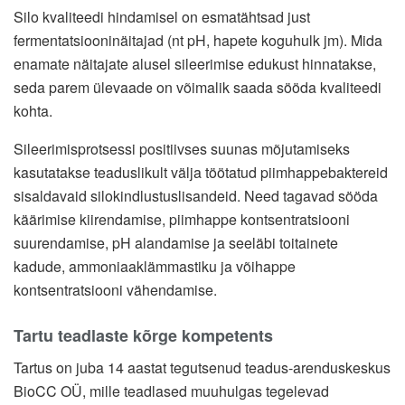
Silo kvaliteedi hindamisel on esmatähtsad just
fermentatsiooninäitajad (nt pH, hapete koguhulk jm). Mida
enamate näitajate alusel sileerimise edukust hinnatakse,
seda parem ülevaade on võimalik saada sööda kvaliteedi
kohta.
Sileerimisprotsessi positiivses suunas mõjutamiseks
kasutatakse teaduslikult välja töötatud piimhappebaktereid
sisaldavaid silokindlustuslisandeid. Need tagavad sööda
käärimise kiirendamise, piimhappe kontsentratsiooni
suurendamise, pH alandamise ja seeläbi toitainete
kadude, ammoniaaklämmastiku ja võihappe
kontsentratsiooni vähendamise.
Tartu teadlaste kõrge kompetents
Tartus on juba 14 aastat tegutsenud teadus-arenduskeskus
BioCC OÜ, mille teadlased muuhulgas tegelevad