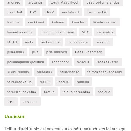
andmed
arvamus
Eesti Maaülikool
Eesti põllumajandus
Eesti toit
EPA
EPKK
eriolukord
Euroopa Liit
haridus
keskkond
kolumn
koostöö
liitude uudised
loomakasvatus
maaeluministeerium
MES
mesindus
METK
mets
metsandus
metsaühistu
persoon
piimandus
pria
pria uudised
Pääsukesemärk
põllumajanduspoliitika
rohepööre
seadus
seakasvatus
sisuturundus
sündmus
taimekaitse
taimekaitsevahendid
taimekasvatus
taluliit
teadus
tehnika
teraviljakasvatus
toetus
toiduainetööstus
tööjõud
ÜPP
ülevaade
Uudiskiri
Telli uudiskiri ja ole esimesena kursis põllumajanduses toimuvaga!