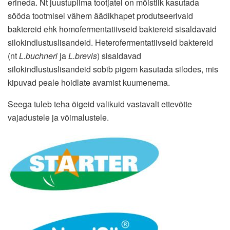
erineda. Nt juustupiima tootjatel on mõistlik kasutada
sööda tootmisel vähem äädikhapet produtseerivaid
baktereid ehk homofermentatiivseid baktereid sisaldavaid
silokindlustuslisandeid. Heterofermentatiivseid baktereid
(nt
L.buchneri
ja
L.brevis
) sisaldavad
silokindlustuslisandeid sobib pigem kasutada silodes, mis
kipuvad peale hoidlate avamist kuumenema.
Seega tuleb teha õigeid valikuid vastavalt ettevõtte
vajadustele ja võimalustele.