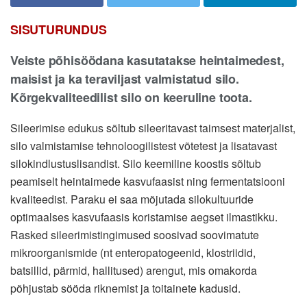
SISUTURUNDUS
Veiste põhisöödana kasutatakse heintaimedest,
maisist ja ka teraviljast valmistatud silo.
Kõrgekvaliteedilist silo on keeruline toota.
Sileerimise edukus sõltub sileeritavast taimsest materjalist,
silo valmistamise tehnoloogilistest võtetest ja lisatavast
silokindlustuslisandist. Silo keemiline koostis sõltub
peamiselt heintaimede kasvufaasist ning fermentatsiooni
kvaliteedist. Paraku ei saa mõjutada silokultuuride
optimaalses kasvufaasis koristamise aegset ilmastikku.
Rasked sileerimistingimused soosivad soovimatute
mikroorganismide (nt enteropatogeenid, klostriidid,
batsillid, pärmid, hallitused) arengut, mis omakorda
põhjustab sööda riknemist ja toitainete kadusid.