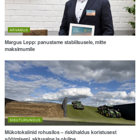
ARVAMUS
Margus Lepp: panustame stabiilsusele, mitte
maksimumile
SISUTURUNDUS
Mükotoksiinid rohusilos – riskihaldus koristusest
söötmiseni, aktuaalne ja oluline