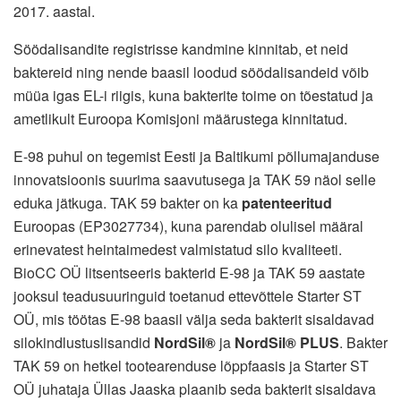
2017. aastal.
Söödalisandite registrisse kandmine kinnitab, et neid
baktereid ning nende baasil loodud söödalisandeid võib
müüa igas EL-i riigis, kuna bakterite toime on tõestatud ja
ametlikult Euroopa Komisjoni määrustega kinnitatud.
E-98 puhul on tegemist Eesti ja Baltikumi põllumajanduse
innovatsioonis suurima saavutusega ja TAK 59 näol selle
eduka jätkuga. TAK 59 bakter on ka
patenteeritud
Euroopas (EP3027734), kuna parendab olulisel määral
erinevatest heintaimedest valmistatud silo kvaliteeti.
BioCC OÜ litsentseeris bakterid E-98 ja TAK 59 aastate
jooksul teadusuuringuid toetanud ettevõttele Starter ST
OÜ, mis töötas E-98 baasil välja seda bakterit sisaldavad
silokindlustuslisandid
NordSil®
ja
NordSil®
PLUS
. Bakter
TAK 59 on hetkel tootearenduse lõppfaasis ja Starter ST
OÜ juhataja Üllas Jaaska plaanib seda bakterit sisaldava