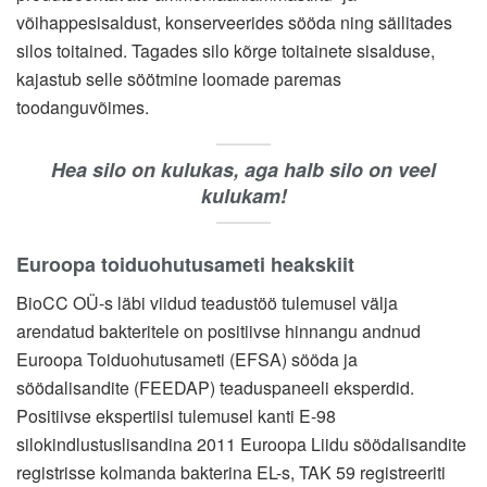
võihappesisaldust, konserveerides sööda ning säilitades
silos toitained. Tagades silo kõrge toitainete sisalduse,
kajastub selle söötmine loomade paremas
toodanguvõimes.
Hea silo on kulukas, aga halb silo on veel
kulukam!
Euroopa toiduohutusameti heakskiit
BioCC OÜ-s läbi viidud teadustöö tulemusel välja
arendatud bakteritele on positiivse hinnangu andnud
Euroopa Toiduohutusameti (EFSA) sööda ja
söödalisandite (FEEDAP) teaduspaneeli eksperdid.
Positiivse ekspertiisi tulemusel kanti E-98
silokindlustuslisandina 2011 Euroopa Liidu söödalisandite
registrisse kolmanda bakterina EL-s, TAK 59 registreeriti