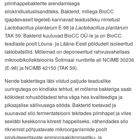
piimhappebakterite arendamisega
silokindlustuslisanditeks. Bakterid, millega BioCC
igapäevaselt tegeleb kannavad teaduslikku nimetust
Lactobacillus plantarum
E-98 ja
Lactobacillus plantarum
TAK 59. Bakterid kuuluvad BioCC OÜ-le ja on BioCC
teadlaste poolt Lõuna- ja Lääne-Eesti põldudelt isoleeritud
laktobatsillid. Mõlemad on deponeeritud rahvusvahelises
mikroobikollektsioonis Šotimaal numbrite all NCIMB 30236
(E-98) ja NCIMB 42150 (TAK 59).
Nende bakteritega läbi viidud paljude teaduslike
uuringutega on kindlaks tehtud, et mõlema bakteriga saab
kõikidest rohusöötadest teha väga hea kvaliteediga ja
pikaajalise säilivusega sööda. Bakterid toetavad ja
suunavad silo fermentatsiooni tekitades piimhapet ja viies
seeläbi keskkonna kiiresti happeliseks, vähendades silo
riknemist põhjustavate mikroorganismide poolt
produtseeritavate ammoniaaklämmastiku- ja