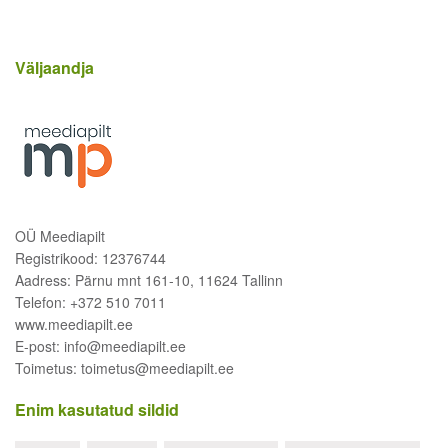
Väljaandja
OÜ Meediapilt
Registrikood: 12376744
Aadress: Pärnu mnt 161-10, 11624 Tallinn
Telefon: +372 510 7011
www.meediapilt.ee
E-post: info@meediapilt.ee
Toimetus: toimetus@meediapilt.ee
Enim kasutatud sildid