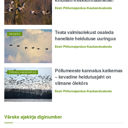
Eesti Põllumajandus-Kaubanduskoda
Teata valmisolekust osaleda
ANDMED
haneliste heidutuse uuringus
Eesti Põllumajandus-Kaubanduskoda
Põllumeeste kannatus katkemas
TERAVILJAKASVATUS
– kevadine heidutusjaht on
viimane õlekõrs
Eesti Põllumajandus-Kaubanduskoda
Värske ajakirja diginumber