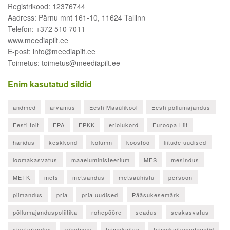
Registrikood: 12376744
Aadress: Pärnu mnt 161-10, 11624 Tallinn
Telefon: +372 510 7011
www.meediapilt.ee
E-post: info@meediapilt.ee
Toimetus: toimetus@meediapilt.ee
Enim kasutatud sildid
andmed
arvamus
Eesti Maaülikool
Eesti põllumajandus
Eesti toit
EPA
EPKK
eriolukord
Euroopa Liit
haridus
keskkond
kolumn
koostöö
liitude uudised
loomakasvatus
maaeluministeerium
MES
mesindus
METK
mets
metsandus
metsaühistu
persoon
piimandus
pria
pria uudised
Pääsukesemärk
põllumajanduspoliitika
rohepööre
seadus
seakasvatus
sisuturundus
sündmus
taimekaitse
taimekaitsevahendid