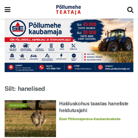
Silt:
hanelised
Halduskohus taastas haneliste
KESKKOND
heidutusjahi
Eesti Põllumajandus-Kaubanduskoda