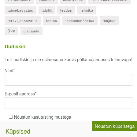
taimekasvatus
taluliit
teadus
tehnika
teraviljakasvatus
toetus
toiduainetööstus
tööjõud
ÜPP
ülevaade
Uudiskiri
Telli uudiskiri ja ole esimesena kursis põllumajanduses toimuvaga!
Nimi*
E-posti aadress*
Nõustun kasutustingimustega