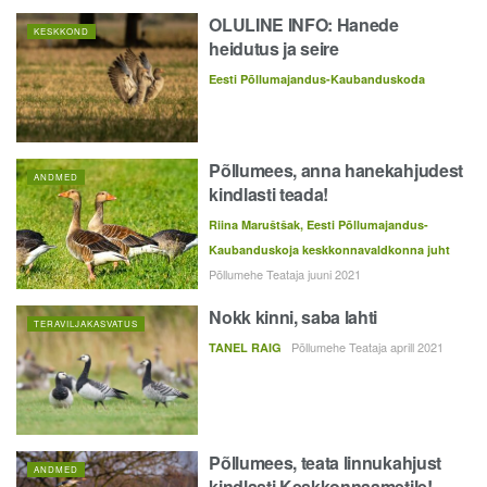
OLULINE INFO: Hanede
KESKKOND
heidutus ja seire
Eesti Põllumajandus-Kaubanduskoda
Põllumees, anna hanekahjudest
ANDMED
kindlasti teada!
Riina Maruštšak, Eesti Põllumajandus-
Kaubanduskoja keskkonnavaldkonna juht
Põllumehe Teataja juuni 2021
Nokk kinni, saba lahti
TERAVILJAKASVATUS
Põllumehe Teataja aprill 2021
TANEL RAIG
Põllumees, teata linnukahjust
ANDMED
kindlasti Keskkonnaametile!