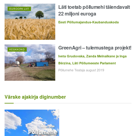
Läti toetab põllumehi täiendavalt
EUROOPA LIIT
22 miljoni euroga
Eesti Põllumajandus-Kaubanduskoda
GreenAgri – tulemustega projekt!
KESKKOND
Iveta Grudovska, Zanda Melnalksne ja Inga
Bērzina, Läti Põllumeeste Parlament
Põllumehe Teataja august 2019
Värske ajakirja diginumber