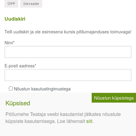
ÜPP
ülevaade
Uudiskiri
Telli uudiskiri ja ole esimesena kursis põllumajanduses toimuvaga!
Nimi*
E-posti aadress*
Nõustun kasutustingimustega
Põllumehe Teataja veebi kasutamist jätkates nõustute
küpsiste kasutamisega. Loe lähemalt
siit
.
Meediapilt
EhitusEST
TööstusEST
info@meediapilt.ee
Reklaami
Tingimused
Uudiskiri