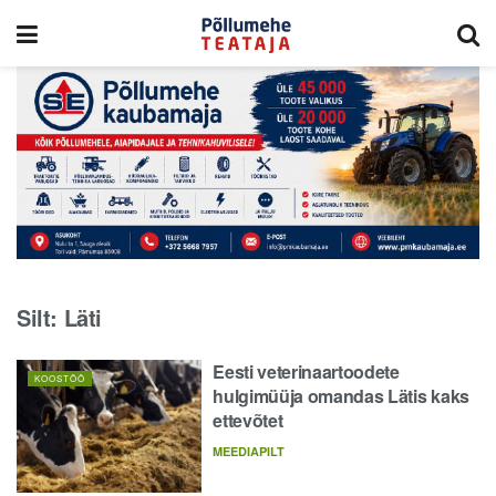
Silt:
Läti
Eesti veterinaartoodete
KOOSTÖÖ
hulgimüüja omandas Lätis kaks
ettevõtet
MEEDIAPILT