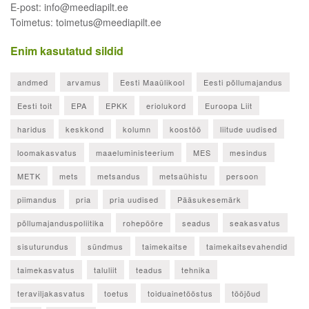
E-post: info@meediapilt.ee
Toimetus: toimetus@meediapilt.ee
Enim kasutatud sildid
andmed
arvamus
Eesti Maaülikool
Eesti põllumajandus
Eesti toit
EPA
EPKK
eriolukord
Euroopa Liit
haridus
keskkond
kolumn
koostöö
liitude uudised
loomakasvatus
maaeluministeerium
MES
mesindus
METK
mets
metsandus
metsaühistu
persoon
piimandus
pria
pria uudised
Pääsukesemärk
põllumajanduspoliitika
rohepööre
seadus
seakasvatus
sisuturundus
sündmus
taimekaitse
taimekaitsevahendid
taimekasvatus
taluliit
teadus
tehnika
teraviljakasvatus
toetus
toiduainetööstus
tööjõud