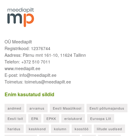
OÜ Meediapilt
Registrikood: 12376744
Aadress: Pärnu mnt 161-10, 11624 Tallinn
Telefon: +372 510 7011
www.meediapilt.ee
E-post: info@meediapilt.ee
Toimetus: toimetus@meediapilt.ee
Enim kasutatud sildid
andmed
arvamus
Eesti Maaülikool
Eesti põllumajandus
Eesti toit
EPA
EPKK
eriolukord
Euroopa Liit
haridus
keskkond
kolumn
koostöö
liitude uudised