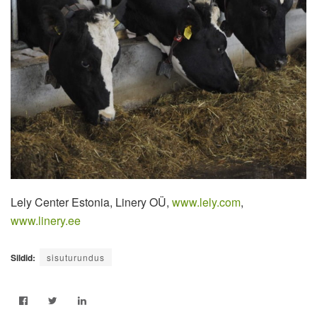
Lely Center Estonia, Linery OÜ,
www.lely.com
,
www.linery.ee
Sildid:
sisuturundus