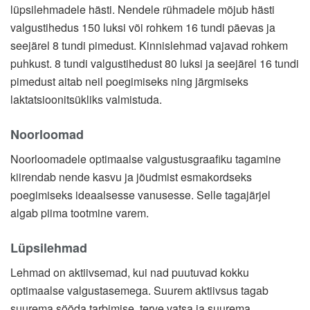
lüpsilehmadele hästi. Nendele rühmadele mõjub hästi
valgustihedus 150 luksi või rohkem 16 tundi päevas ja
seejärel 8 tundi pimedust. Kinnislehmad vajavad rohkem
puhkust. 8 tundi valgustihedust 80 luksi ja seejärel 16 tundi
pimedust aitab neil poegimiseks ning järgmiseks
laktatsioonitsükliks valmistuda.
Noorloomad
Noorloomadele optimaalse valgustusgraafiku tagamine
kiirendab nende kasvu ja jõudmist esmakordseks
poegimiseks ideaalsesse vanusesse. Selle tagajärjel
algab piima tootmine varem.
Lüpsilehmad
Lehmad on aktiivsemad, kui nad puutuvad kokku
optimaalse valgustasemega. Suurem aktiivsus tagab
suurema sööda tarbimise, terve vatsa ja suurema