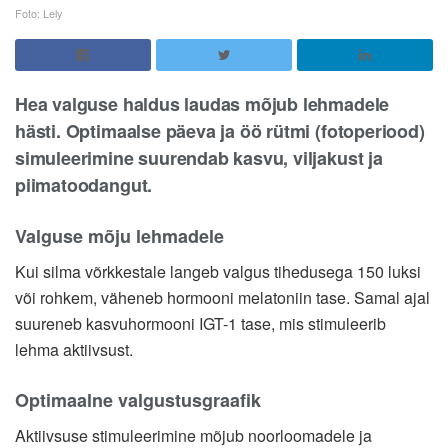
Foto: Lely
Hea valguse haldus laudas mõjub lehmadele
hästi. Optimaalse päeva ja öö rütmi (fotoperiood)
simuleerimine suurendab kasvu, viljakust ja
piimatoodangut.
Valguse mõju lehmadele
Kui silma võrkkestale langeb valgus tihedusega 150 luksi
või rohkem, väheneb hormooni melatoniin tase. Samal ajal
suureneb kasvuhormooni IGT-1 tase, mis stimuleerib
lehma aktiivsust.
Optimaalne valgustusgraafik
Aktiivsuse stimuleerimine mõjub noorloomadele ja