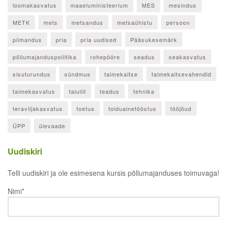
loomakasvatus
maaeluministeerium
MES
mesindus
METK
mets
metsandus
metsaühistu
persoon
piimandus
pria
pria uudised
Pääsukesemärk
põllumajanduspoliitika
rohepööre
seadus
seakasvatus
sisuturundus
sündmus
taimekaitse
taimekaitsevahendid
taimekasvatus
taluliit
teadus
tehnika
teraviljakasvatus
toetus
toiduainetööstus
tööjõud
ÜPP
ülevaade
Uudiskiri
Telli uudiskiri ja ole esimesena kursis põllumajanduses toimuvaga!
Nimi*