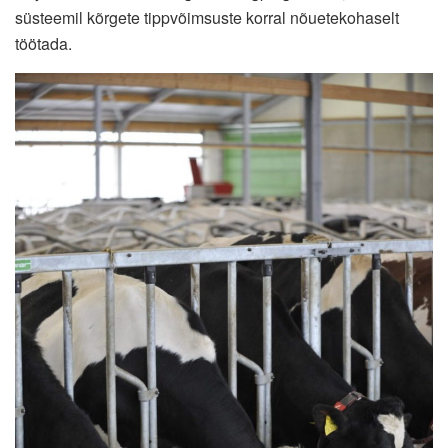
süsteemil kõrgete tippvõimsuste korral nõuetekohaselt
töötada.