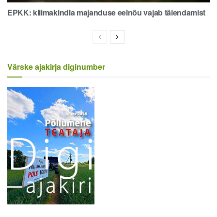
EPKK: kliimakindla majanduse eelnõu vajab täiendamist
Värske ajakirja diginumber