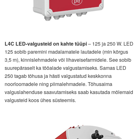
L4C LED-valgusteid on kahte tüüpi
– 125 ja 250 W. LED
125 sobib paremini madalamatele lautadele (min kõrgus
3,5 m), kinnislehmadele või lihaveisefarmidele. See sobib
suurepäraselt ka tööalade valgustamiseks. Samas LED
250 tagab tõhusa ja hästi valgustatud keskkonna
noorloomadele ning piimalehmadele. Tõhusaima
valguslahenduse saavutamiseks saab kasutada mõlemaid
valgusteid koos ühes süsteemis.