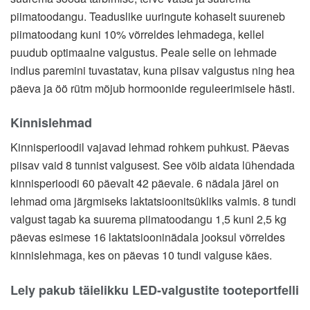
piimatoodangu. Teaduslike uuringute kohaselt suureneb
piimatoodang kuni 10% võrreldes lehmadega, kellel
puudub optimaalne valgustus. Peale selle on lehmade
indlus paremini tuvastatav, kuna piisav valgustus ning hea
päeva ja öö rütm mõjub hormoonide reguleerimisele hästi.
Kinnislehmad
Kinnisperioodil vajavad lehmad rohkem puhkust. Päevas
piisav vaid 8 tunnist valgusest. See võib aidata lühendada
kinnisperioodi 60 päevalt 42 päevale. 6 nädala järel on
lehmad oma järgmiseks laktatsioonitsükliks valmis. 8 tundi
valgust tagab ka suurema piimatoodangu 1,5 kuni 2,5 kg
päevas esimese 16 laktatsiooninädala jooksul võrreldes
kinnislehmaga, kes on päevas 10 tundi valguse käes.
Lely pakub täielikku LED-valgustite tooteportfelli