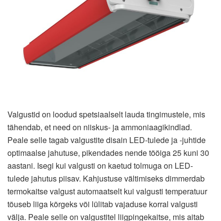
Valgustid on loodud spetsiaalselt lauda tingimustele, mis
tähendab, et need on niiskus- ja ammoniaagikindlad.
Peale selle tagab valgustite disain LED-tulede ja -juhtide
optimaalse jahutuse, pikendades nende tööiga 25 kuni 30
aastani. Isegi kui valgusti on kaetud tolmuga on LED-
tulede jahutus piisav. Kahjustuse vältimiseks dimmerdab
termokaitse valgust automaatselt kui valgusti temperatuur
tõuseb liiga kõrgeks või lülitab vajaduse korral valgusti
välja. Peale selle on valgustitel liigpingekaitse, mis aitab