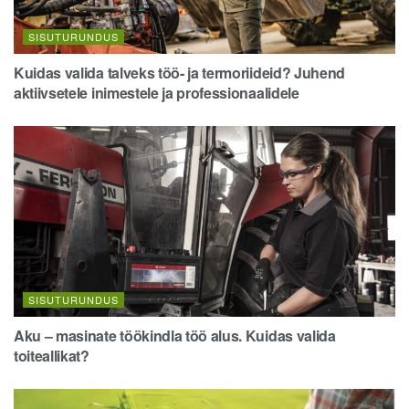
SISUTURUNDUS
Kuidas valida talveks töö- ja termoriideid? Juhend
aktiivsetele inimestele ja professionaalidele
SISUTURUNDUS
Aku – masinate töökindla töö alus. Kuidas valida
toiteallikat?