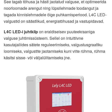
See tagab tõhusa ja hästi jaotatud valguse, et optimeerida
noorloomade arengut ning lüpsilehmade toodangut ja
tagada kinnislehmadele õige puhkamisperiood. L4C LED-
valgustid on säästlikud, energiatõhusad ja vastupidavad.
L4C LED-i juhtkilp
on eraldiseisev puuteekraaniga
valguse juhtimissüsteem. Sellel on intuitiivne
kasutajaliides sätete reguleerimiseks, valgustusgraafiku
loomiseks, valgustite jaotamiseks kuni viite rühma, rühma
käsitsi sisse- või väljalülitamiseks jne.