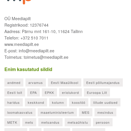
OÜ Meediapilt
Registrikood: 12376744
Aadress: Pärnu mnt 161-10, 11624 Tallinn
Telefon: +372 510 7011
www.meediapilt.ee
E-post: info@meediapilt.ee
Toimetus: toimetus@meediapilt.ee
Enim kasutatud sildid
andmed
arvamus
Eesti Maaülikool
Eesti põllumajandus
Eesti toit
EPA
EPKK
eriolukord
Euroopa Liit
haridus
keskkond
kolumn
koostöö
liitude uudised
loomakasvatus
maaeluministeerium
MES
mesindus
METK
mets
metsandus
metsaühistu
persoon