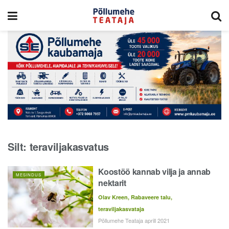
Silt:
teraviljakasvatus
Koostöö kannab vilja ja annab
MESINDUS
nektarit
Olav Kreen, Rabaveere talu,
teraviljakasvataja
Põllumehe Teataja aprill 2021