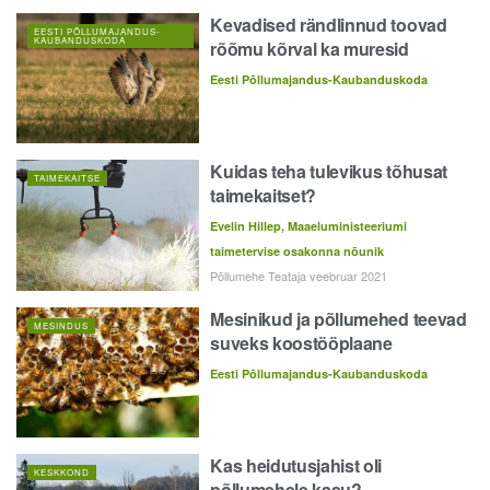
Kevadised rändlinnud toovad
EESTI PÕLLUMAJANDUS-
KAUBANDUSKODA
rõõmu kõrval ka muresid
Eesti Põllumajandus-Kaubanduskoda
Kuidas teha tulevikus tõhusat
TAIMEKAITSE
taimekaitset?
Evelin Hillep, Maaeluministeeriumi
taimetervise osakonna nõunik
Põllumehe Teataja veebruar 2021
Mesinikud ja põllumehed teevad
MESINDUS
suveks koostööplaane
Eesti Põllumajandus-Kaubanduskoda
Kas heidutusjahist oli
KESKKOND
põllumehele kasu?