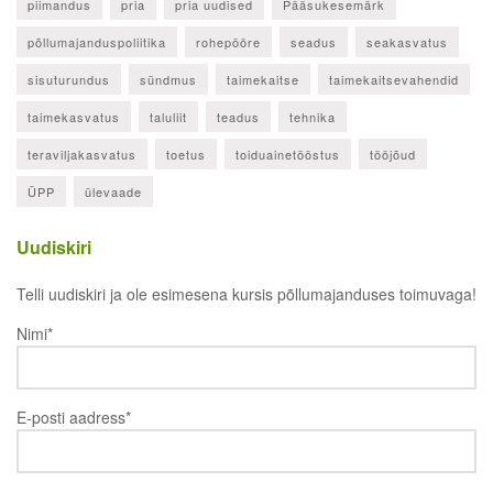
piimandus
pria
pria uudised
Pääsukesemärk
põllumajanduspoliitika
rohepööre
seadus
seakasvatus
sisuturundus
sündmus
taimekaitse
taimekaitsevahendid
taimekasvatus
taluliit
teadus
tehnika
teraviljakasvatus
toetus
toiduainetööstus
tööjõud
ÜPP
ülevaade
Uudiskiri
Telli uudiskiri ja ole esimesena kursis põllumajanduses toimuvaga!
Nimi*
E-posti aadress*