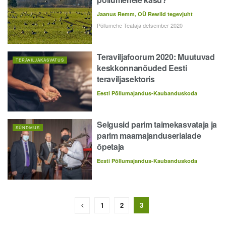
Jaanus Remm, OÜ Rewild tegevjuht
Põllumehe Teataja detsember 2020
Teraviljafoorum 2020: Muutuvad
TERAVILJAKASVATUS
keskkonnanõuded Eesti
teraviljasektoris
Eesti Põllumajandus-Kaubanduskoda
Selgusid parim taimekasvataja ja
SÜNDMUS
parim maamajanduserialade
õpetaja
Eesti Põllumajandus-Kaubanduskoda
1
2
3