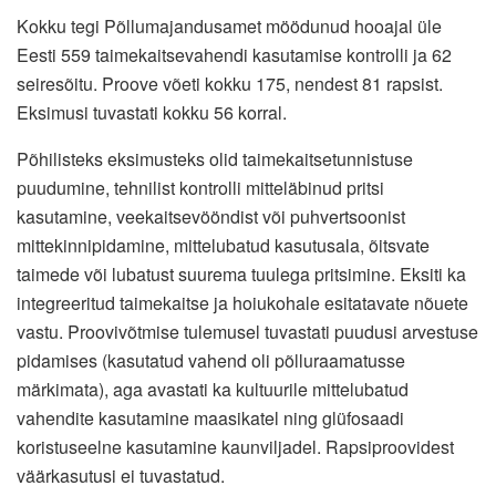
Kokku tegi Põllumajandusamet möödunud hooajal üle
Eesti 559 taimekaitsevahendi kasutamise kontrolli ja 62
seiresõitu. Proove võeti kokku 175, nendest 81 rapsist.
Eksimusi tuvastati kokku 56 korral.
Põhilisteks eksimusteks olid taimekaitsetunnistuse
puudumine, tehnilist kontrolli mitteläbinud pritsi
kasutamine, veekaitsevööndist või puhvertsoonist
mittekinnipidamine, mittelubatud kasutusala, õitsvate
taimede või lubatust suurema tuulega pritsimine. Eksiti ka
integreeritud taimekaitse ja hoiukohale esitatavate nõuete
vastu. Proovivõtmise tulemusel tuvastati puudusi arvestuse
pidamises (kasutatud vahend oli põlluraamatusse
märkimata), aga avastati ka kultuurile mittelubatud
vahendite kasutamine maasikatel ning glüfosaadi
koristuseelne kasutamine kaunviljadel. Rapsiproovidest
väärkasutusi ei tuvastatud.