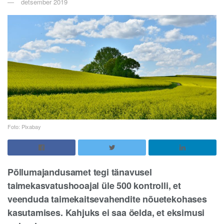
detsember 2019
Foto: Pixabay
Põllumajandusamet tegi tänavusel
taimekasvatushooajal üle 500 kontrolli, et
veenduda taimekaitsevahendite nõuetekohases
kasutamises. Kahjuks ei saa öelda, et eksimusi