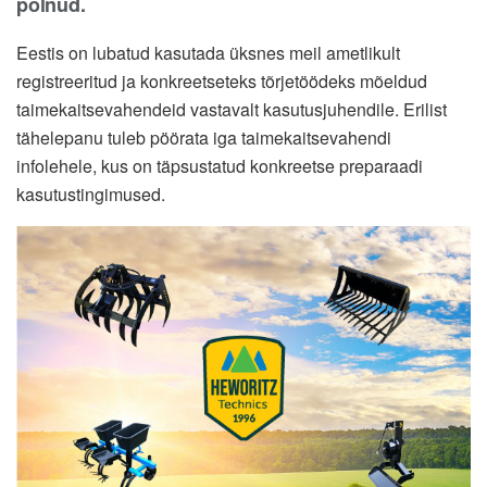
polnud.
Eestis on lubatud kasutada üksnes meil ametlikult
registreeritud ja konkreetseteks tõrjetöödeks mõeldud
taimekaitsevahendeid vastavalt kasutusjuhendile. Erilist
tähelepanu tuleb pöörata iga taimekaitsevahendi
infolehele, kus on täpsustatud konkreetse preparaadi
kasutustingimused.