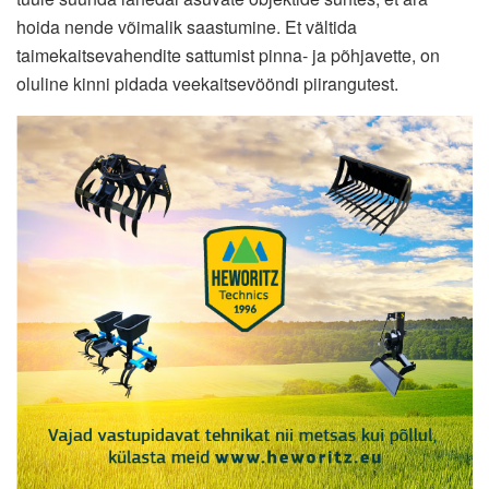
hoida nende võimalik saastumine. Et vältida
taimekaitsevahendite sattumist pinna- ja põhjavette, on
oluline kinni pidada veekaitsevööndi piirangutest.