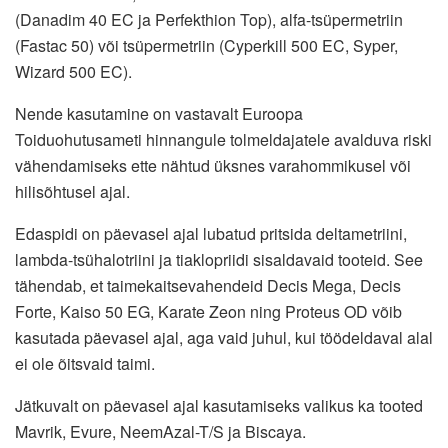
(Danadim 40 EC ja Perfekthion Top), alfa-tsüpermetriin
(Fastac 50) või tsüpermetriin (Cyperkill 500 EC, Syper,
Wizard 500 EC).
Nende kasutamine on vastavalt Euroopa
Toiduohutusameti hinnangule tolmeldajatele avalduva riski
vähendamiseks ette nähtud üksnes varahommikusel või
hilisõhtusel ajal.
Edaspidi on päevasel ajal lubatud pritsida deltametriini,
lambda-tsühalotriini ja tiaklopriidi sisaldavaid tooteid. See
tähendab, et taimekaitsevahendeid Decis Mega, Decis
Forte, Kaiso 50 EG, Karate Zeon ning Proteus OD võib
kasutada päevasel ajal, aga vaid juhul, kui töödeldaval alal
ei ole õitsvaid taimi.
Jätkuvalt on päevasel ajal kasutamiseks valikus ka tooted
Mavrik, Evure, NeemAzal-T/S ja Biscaya.