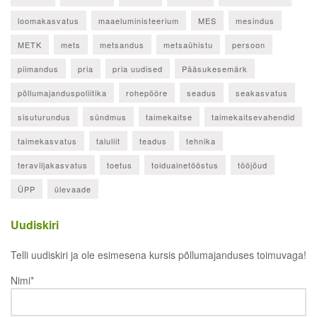
loomakasvatus
maaeluministeerium
MES
mesindus
METK
mets
metsandus
metsaühistu
persoon
piimandus
pria
pria uudised
Pääsukesemärk
põllumajanduspoliitika
rohepööre
seadus
seakasvatus
sisuturundus
sündmus
taimekaitse
taimekaitsevahendid
taimekasvatus
taluliit
teadus
tehnika
teraviljakasvatus
toetus
toiduainetööstus
tööjõud
ÜPP
ülevaade
Uudiskiri
Telli uudiskiri ja ole esimesena kursis põllumajanduses toimuvaga!
ja ole esimesena kursis
Nimi*
põllumajanduses toimuvaga!