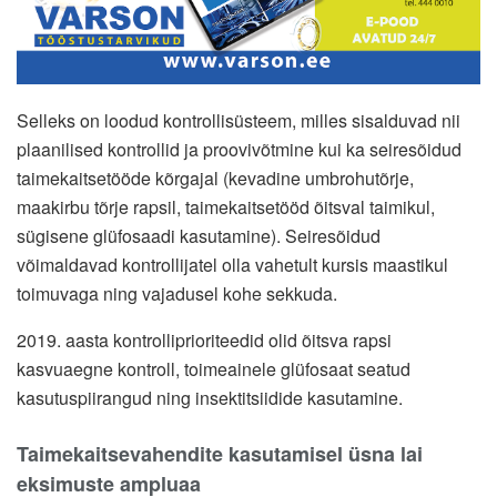
Selleks on loodud kontrollisüsteem, milles sisalduvad nii
plaanilised kontrollid ja proovivõtmine kui ka seiresõidud
taimekaitsetööde kõrgajal (kevadine umbrohutõrje,
maakirbu tõrje rapsil, taimekaitsetööd õitsval taimikul,
sügisene glüfosaadi kasutamine). Seiresõidud
võimaldavad kontrollijatel olla vahetult kursis maastikul
toimuvaga ning vajadusel kohe sekkuda.
2019. aasta kontrolliprioriteedid olid õitsva rapsi
kasvuaegne kontroll, toimeainele glüfosaat seatud
kasutuspiirangud ning insektitsiidide kasutamine.
Taimekaitsevahendite kasutamisel üsna lai
eksimuste ampluaa