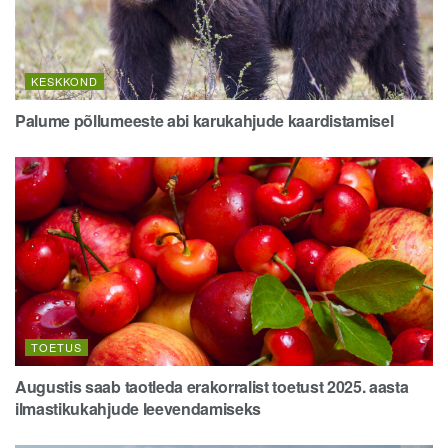
KESKKOND
Palume põllumeeste abi karukahjude kaardistamisel
TOETUS
Augustis saab taotleda erakorralist toetust 2025. aasta
ilmastikukahjude leevendamiseks