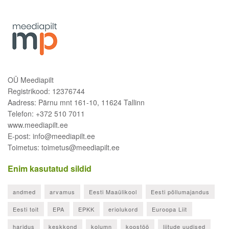
OÜ Meediapilt
Registrikood: 12376744
Aadress: Pärnu mnt 161-10, 11624 Tallinn
Telefon: +372 510 7011
www.meediapilt.ee
E-post: info@meediapilt.ee
Toimetus: toimetus@meediapilt.ee
Enim kasutatud sildid
andmed
arvamus
Eesti Maaülikool
Eesti põllumajandus
Eesti toit
EPA
EPKK
eriolukord
Euroopa Liit
haridus
keskkond
kolumn
koostöö
liitude uudised