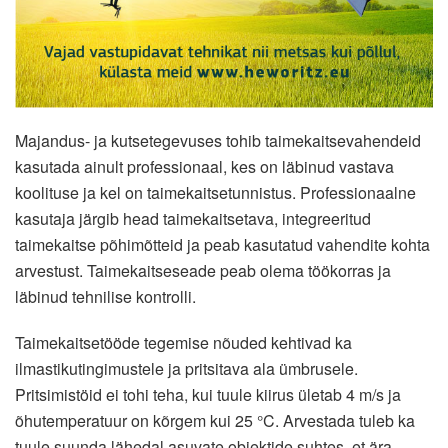
Majandus- ja kutsetegevuses tohib taimekaitsevahendeid
kasutada ainult professionaal, kes on läbinud vastava
koolituse ja kel on taimekaitsetunnistus. Professionaalne
kasutaja järgib head taimekaitsetava, integreeritud
taimekaitse põhimõtteid ja peab kasutatud vahendite kohta
arvestust. Taimekaitseseade peab olema töökorras ja
läbinud tehnilise kontrolli.
Taimekaitsetööde tegemise nõuded kehtivad ka
ilmastikutingimustele ja pritsitava ala ümbrusele.
Pritsimistöid ei tohi teha, kui tuule kiirus ületab 4 m/s ja
õhutemperatuur on kõrgem kui 25 °C. Arvestada tuleb ka
tuule suunda lähedal asuvate objektide suhtes, et ära