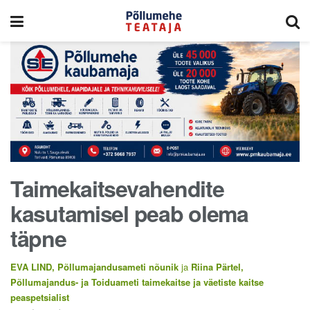
Taimekaitsevahendite
kasutamisel peab olema
täpne
EVA LIND, Põllumajandusameti nõunik
ja
Riina Pärtel,
Põllumajandus- ja Toiduameti taimekaitse ja väetiste kaitse
peaspetsialist