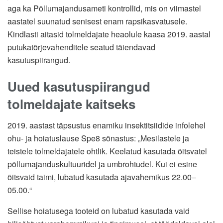
aga ka Põllumajandusameti kontrollid, mis on viimastel
aastatel suunatud senisest enam rapsikasvatusele.
Kindlasti aitasid tolmeldajate heaolule kaasa 2019. aastal
putukatõrjevahenditele seatud täiendavad
kasutuspiirangud.
Uued kasutuspiirangud
tolmeldajate kaitseks
2019. aastast täpsustus enamiku insektitsiidide infolehel
ohu- ja hoiatuslause Spe8 sõnastus: „Mesilastele ja
teistele tolmeldajatele ohtlik. Keelatud kasutada õitsvatel
põllumajanduskultuuridel ja umbrohtudel. Kui ei esine
õitsvaid taimi, lubatud kasutada ajavahemikus 22.00‒
05.00.“
Sellise hoiatusega tooteid on lubatud kasutada vaid