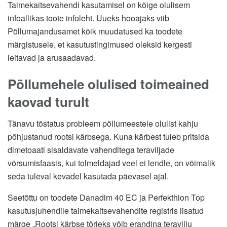
Taimekaitsevahendi kasutamisel on kõige olulisem
infoallikas toote infoleht. Uueks hooajaks viib
Põllumajandusamet kõik muudatused ka toodete
märgistusele, et kasutustingimused oleksid kergesti
leitavad ja arusaadavad.
Põllumehele olulised toimeained
kaovad turult
Tänavu tõstatus probleem põllumeestele olulist kahju
põhjustanud rootsi kärbsega. Kuna kärbest tuleb pritsida
dimetoaati sisaldavate vahenditega teraviljade
võrsumisfaasis, kui tolmeldajad veel ei lendle, on võimalik
seda tuleval kevadel kasutada päevasel ajal.
Seetõttu on toodete Danadim 40 EC ja Perfekthion Top
kasutusjuhendile taimekaitsevahendite registris lisatud
märge „Rootsi kärbse tõrjeks võib erandina teravilju