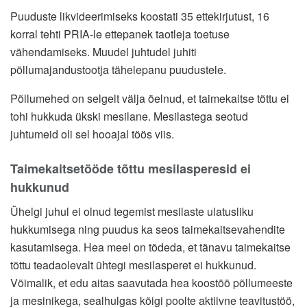
Puuduste likvideerimiseks koostati 35 ettekirjutust, 16
korral tehti PRIA-le ettepanek taotleja toetuse
vähendamiseks. Muudel juhtudel juhiti
põllumajandustootja tähelepanu puudustele.
Põllumehed on selgelt välja öelnud, et taimekaitse tõttu ei
tohi hukkuda ükski mesilane. Mesilastega seotud
juhtumeid oli sel hooajal töös viis.
Taimekaitsetööde tõttu mesilasperesid ei
hukkunud
Ühelgi juhul ei olnud tegemist mesilaste ulatusliku
hukkumisega ning puudus ka seos taimekaitsevahendite
kasutamisega. Hea meel on tõdeda, et tänavu taimekaitse
tõttu teadaolevalt ühtegi mesilasperet ei hukkunud.
Võimalik, et edu aitas saavutada hea koostöö põllumeeste
ja mesinikega, sealhulgas kõigi poolte aktiivne teavitustöö,