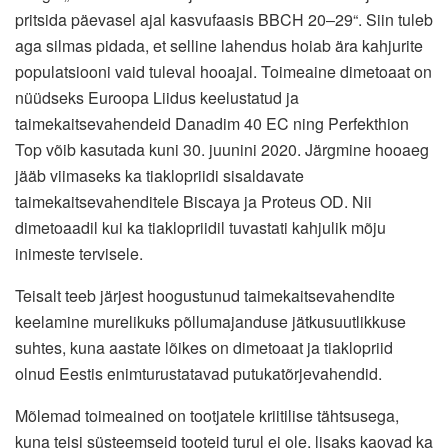
pritsida päevasel ajal kasvufaasis BBCH 20‒29“. Siin tuleb
aga silmas pidada, et selline lahendus hoiab ära kahjurite
populatsiooni vaid tuleval hooajal. Toimeaine dimetoaat on
nüüdseks Euroopa Liidus keelustatud ja
taimekaitsevahendeid Danadim 40 EC ning Perfekthion
Top võib kasutada kuni 30. juunini 2020. Järgmine hooaeg
jääb viimaseks ka tia­klopriidi sisaldavate
taimekaitsevahenditele Biscaya ja Proteus OD. Nii
dimetoaadil kui ka tiaklopriidil tuvastati kahjulik mõju
inimeste tervisele.
Teisalt teeb järjest hoogustunud taimekaitsevahendite
keelamine murelikuks põllumajanduse jätkusuutlikkuse
suhtes, kuna aastate lõikes on dimetoaat ja tiaklopriid
olnud Eestis enimturustatavad putukatõrjevahendid.
Mõlemad toimeained on tootjatele kriitilise tähtsusega,
kuna teisi süsteemseid tooteid turul ei ole, lisaks kaovad ka