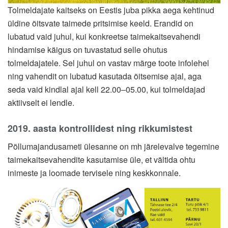
Tolmeldajate kaitseks on Eestis juba pikka aega kehtinud
üldine õitsvate taimede pritsimise keeld. Erandid on
lubatud vaid juhul, kui konkreetse taimekaitsevahendi
hindamise käigus on tuvastatud selle ohutus
tolmeldajatele. Sel juhul on vastav märge toote infolehel
ning vahendit on lubatud kasutada õitsemise ajal, aga
seda vaid kindlal ajal kell 22.00‒05.00, kui tolmeldajad
aktiivselt ei lendle.
2019. aasta kontrollidest ning rikkumistest
Põllumajandusameti ülesanne on mh järelevalve tegemine
taimekaitsevahendite kasutamise üle, et vältida ohtu
inimeste ja loomade tervisele ning keskkonnale.