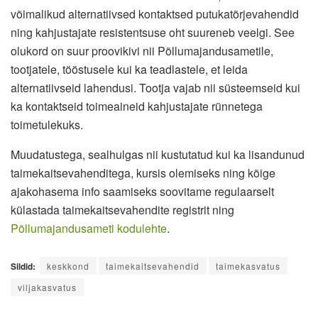
võimalikud alternatiivsed kontaktsed putukatõrjevahendid
ning kahjustajate resistentsuse oht suureneb veelgi. See
olukord on suur proovikivi nii Põllumajandusametile,
tootjatele, tööstusele kui ka teadlastele, et leida
alternatiivseid lahendusi. Tootja vajab nii süsteemseid kui
ka kontaktseid toimeaineid kahjustajate rünnetega
toimetulekuks.
Muudatustega, sealhulgas nii kustutatud kui ka lisandunud
taimekaitsevahenditega, kursis olemiseks ning kõige
ajakohasema info saamiseks soovitame regulaarselt
külastada taimekaitsevahendite registrit ning
Põllumajandusameti kodulehte
.
Sildid:
keskkond
taimekaitsevahendid
taimekasvatus
viljakasvatus