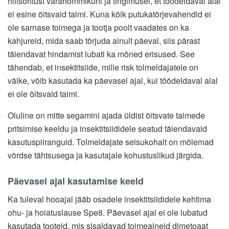
hilisõhtust varahommikuni ja tingimusel, et töödeldaval alal
ei esine õitsvaid taimi. Kuna kõik putukatõrjevahendid ei
ole sarnase toimega ja tootja poolt vaadates on ka
kahjureid, mida saab tõrjuda ainult päeval, siis pärast
täiendavat hindamist lubati ka mõned erisused. See
tähendab, et insektitsiide, mille risk tolmeldajatele on
väike, võib kasutada ka päevasel ajal, kui töödeldaval alal
ei ole õitsvaid taimi.
Oluline on mitte segamini ajada üldist õitsvate taimede
pritsimise keeldu ja insektitsiididele seatud täiendavaid
kasutuspiiranguid. Tolmeldajate seisukohalt on mõlemad
võrdse tähtsusega ja kasutajale kohustuslikud järgida.
Päevasel ajal kasutamise keeld
Ka tuleval hooajal jääb osadele insektitsiididele kehtima
ohu- ja hoiatuslause Spe8. Päevasel ajal ei ole lubatud
kasutada tooteid, mis sisaldavad toimeaineid dimetoaat