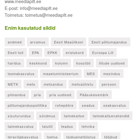
www.meediapilt.ee
E-post: info@meediapilt.ee
Toimetus: toimetus@meediapilt.ee
Enim kasutatud sildid
andmed
arvamus
Eesti Maaülikool
Eesti põllumajandus
Eesti toit
EPA
EPKK
eriolukord
Euroopa Liit
haridus
keskkond
kolumn
koostöö
liitude uudised
loomakasvatus
maaeluministeerium
MES
mesindus
METK
mets
metsandus
metsaühistu
persoon
piimandus
pria
pria uudised
Pääsukesemärk
põllumajanduspoliitika
rohepööre
seadus
seakasvatus
sisuturundus
sündmus
taimekaitse
taimekaitsevahendid
taimekasvatus
taluliit
teadus
tehnika
teraviljakasvatus
toetus
toiduainetööstus
tööjõud