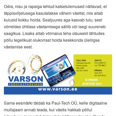
Odra, nisu ja rapsiga tehtud katsetulemused näitavad, et
täppisviljelusega kasutatakse vähem väetist, mis aitab
kulusid kokku hoida. Sealjuures aga kasvab tulu, sest
võrreldes ühtlase väetamisega säilib või isegi suureneb
saagikus. Lisaks aitab võimalus teha otsuseid lähtudes
põllu tegelikust olukorrast hoida keskkonda üleliigse
väetamise eest.
Sama eesmärki täidab ka Paul-Tech OÜ, kelle digitaalne
mullajaam annab teada, kui väetis hakkab põllul