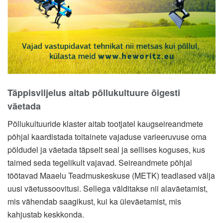
Täppisviljelus aitab põllukultuure õigesti
väetada
Põllukultuuride klaster aitab tootjatel kaugseireandmete
põhjal kaardistada toitainete vajaduse varieeruvuse oma
põldudel ja väetada täpselt seal ja sellises koguses, kus
taimed seda tegelikult vajavad. Seireandmete põhjal
töötavad Maaelu Teadmuskeskuse (METK) teadlased välja
uusi väetussoovitusi. Sellega välditakse nii alaväetamist,
mis vähendab saagikust, kui ka üleväetamist, mis
kahjustab keskkonda.