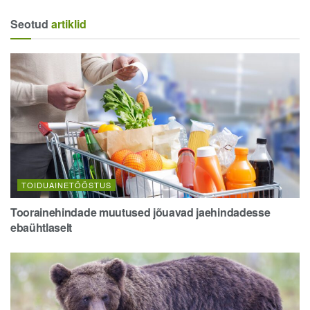
Seotud
artiklid
TOIDUAINETÖÖSTUS
Toorainehindade muutused jõuavad jaehindadesse
ebaühtlaselt