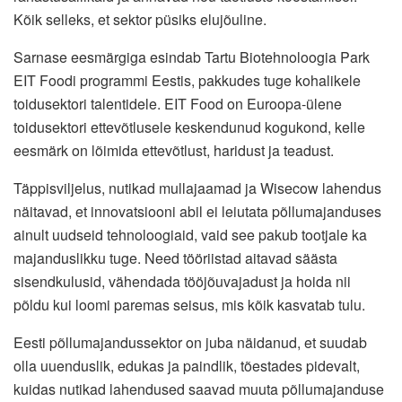
Kõik selleks, et sektor püsiks elujõuline.
Sarnase eesmärgiga esindab Tartu Biotehnoloogia Park
EIT Foodi programmi Eestis, pakkudes tuge kohalikele
toidusektori talentidele. EIT Food on Euroopa-ülene
toidusektori ettevõtlusele keskendunud kogukond, kelle
eesmärk on lõimida ettevõtlust, haridust ja teadust.
Täppisviljelus, nutikad mullajaamad ja Wisecow lahendus
näitavad, et innovatsiooni abil ei leiutata põllumajanduses
ainult uudseid tehnoloogiaid, vaid see pakub tootjale ka
majanduslikku tuge. Need tööriistad aitavad säästa
sisendkulusid, vähendada tööjõuvajadust ja hoida nii
põldu kui loomi paremas seisus, mis kõik kasvatab tulu.
Eesti põllumajandussektor on juba näidanud, et suudab
olla uuenduslik, edukas ja paindlik, tõestades pidevalt,
kuidas nutikad lahendused saavad muuta põllumajanduse