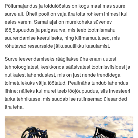
Põllumajandus ja toidutööstus on kogu maailmas suure
surve all. Ühelt poolt on vaja ära toita rohkem inimesi kui
eales varem. Samal ajal on murekohaks süvenev
tööjõupuudus ja palgasurve, mis teeb tootmismahu
suurendamise keeruliseks, ning kliimamuutused, mis
rõhutavad ressursside jätkusuutlikku kasutamist.
Surve leevendamiseks räägitakse üha enam uutest
tehnoloogiatest, keskkonda säästvatest tootmisviisidest ja
nutikatest lahendustest, mis on just nende trendidega
toimetulekuks välja töötatud. Pealtnäha tundub lahendus
lihtne: näiteks kui muret teeb tööjõupuudus, siis investeeri
tarka tehnikasse, mis suudab ise rutiinsemad ülesanded
ära teha.