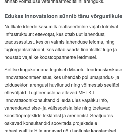
annab võimaluse veterinaarmeditsiini arenguks.
Edukas innovatsioon sünnib tänu võrgustikule
Nutikate ideede kasumlik realiseerimine vajab toimivat
infrastruktuuri: ettevõtjat, kes otsib uut lahendust,
teadusasutust, kes on valmis lahenduse leidma, ning
tugiorganisatsiooni, kes aitab saada finantsilist tuge ja
nõustab vajalike koostööpartnerite leidmisel.
Sellise kogukonnana tegutseb Maaelu Teadmuskeskuse
innovatsiooniteenistus, kes ühendab põllumajandus- ja
toidusektori arengust huvitunud ning võimestab seeläbi
ettevõtjaid. Tugiteenustena aitavad METK-i
innovatsioonikonsultandid leida üles vajaliku info,
vahendavad sise- ja välis­spetsialiste ning toetavad
koostööprojektide tekkimist ja arenemist. Sealjuures
oskavad konsultandid soovitada projektidele
rahastusallikaid ja annavad nõu taotluste koostamisel.