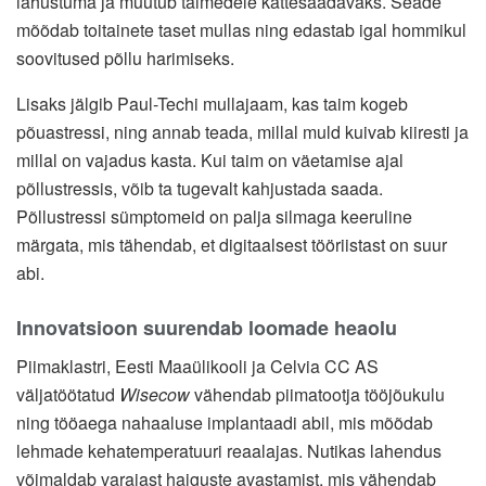
lahustuma ja muutub taimedele kättesaadavaks. Seade
mõõdab toitainete taset mullas ning edastab igal hommikul
soovitused põllu harimiseks.
Lisaks jälgib Paul-Techi mullajaam, kas taim kogeb
põuastressi, ning annab teada, millal muld kuivab kiiresti ja
millal on vajadus kasta. Kui taim on väetamise ajal
põllustressis, võib ta tugevalt kahjustada saada.
Põllustressi sümptomeid on palja silmaga keeruline
märgata, mis tähendab, et digitaalsest tööriistast on suur
abi.
Innovatsioon suurendab loomade heaolu
Piimaklastri, Eesti Maaülikooli ja Celvia CC AS
väljatöötatud
Wisecow
vähendab piimatootja tööjõukulu
ning tööaega nahaaluse implantaadi abil, mis mõõdab
lehmade kehatemperatuuri reaalajas. Nutikas lahendus
võimaldab varajast haiguste avastamist, mis vähendab