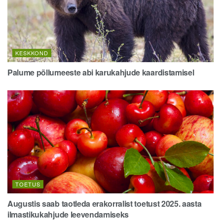
KESKKOND
Palume põllumeeste abi karukahjude kaardistamisel
TOETUS
Augustis saab taotleda erakorralist toetust 2025. aasta
ilmastikukahjude leevendamiseks