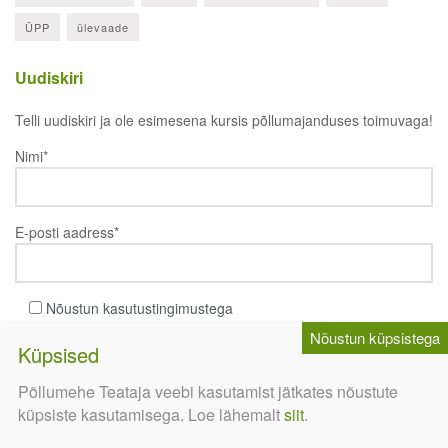
ÜPP
ülevaade
Uudiskiri
Telli uudiskiri ja ole esimesena kursis põllumajanduses toimuvaga!
Nimi*
E-posti aadress*
Nõustun kasutustingimustega
Põllumehe Teataja veebi kasutamist jätkates nõustute
küpsiste kasutamisega. Loe lähemalt
siit
.
Meediapilt
EhitusEST
TööstusEST