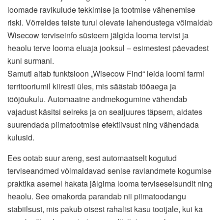
loomade ravikulude tekkimise ja tootmise vähenemise
riski. Võrreldes teiste turul olevate lahendustega võimaldab
Wisecow terviseinfo süsteem jälgida looma tervist ja
heaolu terve looma eluaja jooksul – esimestest päevadest
kuni surmani.
Samuti aitab funktsioon „Wisecow Find“ leida loomi farmi
territooriumil kiiresti üles, mis säästab tööaega ja
tööjõukulu. Automaatne andmekogumine vähendab
vajadust käsitsi seireks ja on sealjuures täpsem, aidates
suurendada piimatootmise efektiivsust ning vähendada
kulusid.
Ees ootab suur areng, sest automaatselt kogutud
terviseandmed võimaldavad senise raviandmete kogumise
praktika asemel hakata jälgima looma terviseseisundit ning
heaolu. See omakorda parandab nii piimatoodangu
stabiilsust, mis pakub otsest rahalist kasu tootjale, kui ka