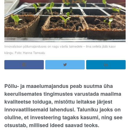
Innovatsioon põllumajanduses on nagu väetis taimedele – ilma selleta jääb kasv
kängu. Foto: Hanna Tamsalu
Põllu- ja maaelumajandus peab suutma üha
keerulisemates tingimustes varustada maailma
kvaliteetse toiduga, mistõttu leitakse järjest
innovaatilisemaid lahendusi. Taluniku jaoks on
oluline, et investeering tagaks kasumi, ning see
otsustab, millised ideed saavad teoks.